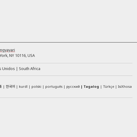
ngyayari
ork, NY 10116, USA
s Unidos
South Africa
語
한국어
kurdî
polski
português
русский
Tagalog
Türkçe
IsiXhosa