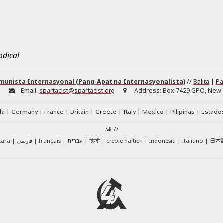
odical
munista Internasyonal (Pang-Apat na Internasyonalista)
//
Balita
|
Pa
:
Email:
spartacist@spartacist.org
Address:
Box 7429 GPO, New Y
da
Germany
France
Britain
Greece
Italy
Mexico
Pilipinas
Estado
//
日本
kara
فارسی
français
עברית
हिन्दी
créole haïtien
Indonesia
italiano