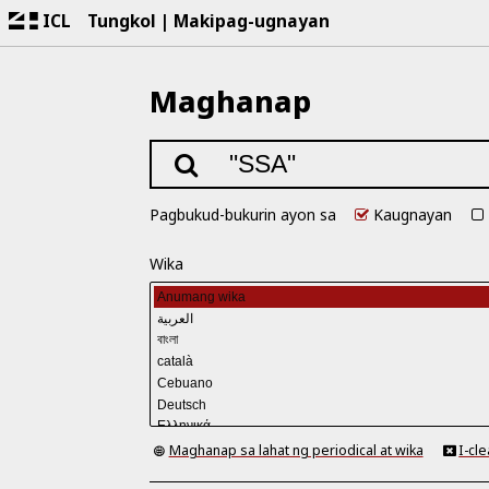
ICL
Tungkol
Makipag-ugnayan
Maghanap
Pagbukud-bukurin ayon sa
Kaugnayan
Wika
Maghanap sa lahat ng periodical at wika
I-cl