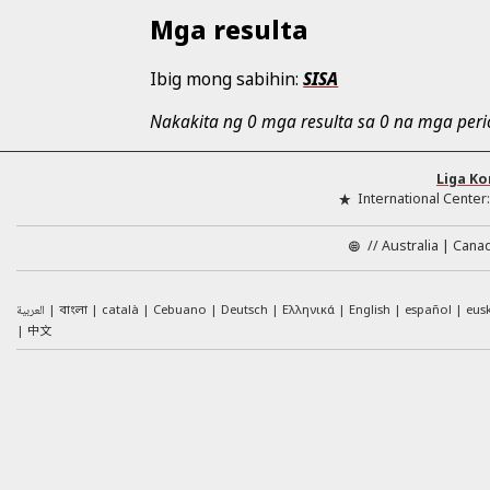
Mga resulta
Ibig mong sabihin:
SISA
Nakakita ng 0 mga resulta sa 0 na mga peri
Liga Ko
International Center
//
Australia
Cana
العربية
català
Cebuano
Deutsch
Ελληνικά
English
español
eus
বাংলা
中文