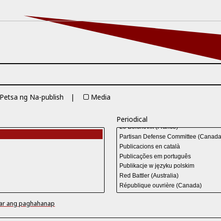
Petsa ng Na-publish
Media
Periodical
ear ang paghahanap