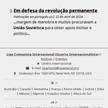
Em defesa da revolução permanente
Publicações em português
| 22 de abril de 2024
(pt)
...
margem de manobra e muitos procuravam a
União
Soviética
para obter apoio militar e
político
...
Liga Comunista Internacional (Quarta-Internacionalista)
//
Notícias
|
Eventos
Centro Internacional:
E-mail:
spartacist@spartacist.org
Endereço:
Box 7429 GPO, New York, NY 10116, USA
//
Austrália
Canadá
Alemanha
França
Reino Unido
Grécia
Itália
México
Filipinas
Estados Unidos
África do Sul
//
English
català
Cebuano
Deutsch
Ελληνικά
español