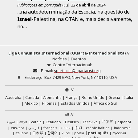
Publicações em português
| 22 de abril de 2024
(pt)
...
na autodeterminação da Escócia, na questão de
Israel
-Palestina, na OTAN e, mais decisivamente,
no
...
Liga Comunista Internacional (Quarta-Internacionalista)
//
Notícias
|
Eventos
Centro Internacional:
E-mail:
spartacist@spartacist.org
Endereço:
Box 7429 GPO, New York, NY 10116, USA
//
Austrália
Canadá
Alemanha
França
Reino Unido
Grécia
Itália
México
Filipinas
Estados Unidos
África do Sul
//
English
العربية
català
Cebuano
Deutsch
Ελληνικά
español
বাংলা
euskara
فارسی
français
עברית
हिन्दी
créole haïtien
Indonesia
日本語
한국어
italiano
kurdî
polski
português
русский
中文