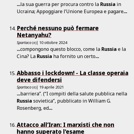
...
la sua guerra per procura contro la
Russia
in
Ucraina; Appoggiare l’Unione Europea e pagare
...
Perché nessuno può fermare
Netanyahu?
Spartaco
| 10 ottobre 2024
(it)
...
compongono questo blocco, come la
Russia
e la
Cina? La
Russia
ha fornito un certo
...
Abbasso i lockdown! - La classe operaia
deve difendersi
Spartaco
| 19 aprile 2021
(it)
...
barriera”. (“I compiti della salute pubblica nella
Russia
sovietica”, pubblicato in William G.
Rosenberg, ed
...
Attacco all’Iran: I marxisti che non
hanno superato l’esame