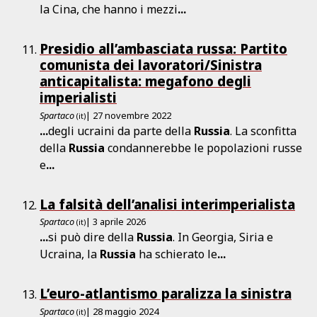
la Cina, che hanno i mezzi
...
Presidio all’ambasciata russa: Partito
comunista dei lavoratori/Sinistra
anticapitalista: megafono degli
imperialisti
Spartaco
| 27 novembre 2022
(it)
...
degli ucraini da parte della
Russia
. La sconfitta
della
Russia
condannerebbe le popolazioni russe
e
...
La falsità dell’analisi interimperialista
Spartaco
| 3 aprile 2026
(it)
...
si può dire della
Russia
. In Georgia, Siria e
Ucraina, la
Russia
ha schierato le
...
L’euro-atlantismo paralizza la sinistra
Spartaco
| 28 maggio 2024
(it)