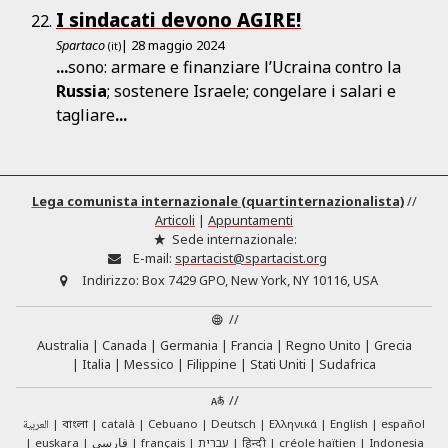
I sindacati devono AGIRE!
Spartaco
| 28 maggio 2024
(it)
...
sono: armare e finanziare l’Ucraina contro la
Russia
; sostenere Israele; congelare i salari e
tagliare
...
Lega comunista internazionale (quartinternazionalista)
//
Articoli
|
Appuntamenti
Sede internazionale:
E-mail:
spartacist@spartacist.org
Indirizzo:
Box 7429 GPO, New York, NY 10116, USA
//
Australia
Canada
Germania
Francia
Regno Unito
Grecia
Italia
Messico
Filippine
Stati Uniti
Sudafrica
//
العربية
català
Cebuano
Deutsch
Ελληνικά
English
español
বাংলা
euskara
فارسی
français
עברית
हिन्दी
créole haïtien
Indonesia