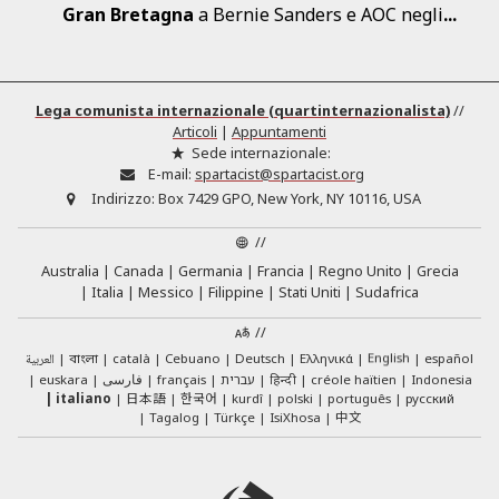
Gran
Bretagna
a Bernie Sanders e AOC negli
...
Lega comunista internazionale (quartinternazionalista)
//
Articoli
|
Appuntamenti
Sede internazionale:
E-mail:
spartacist@spartacist.org
Indirizzo:
Box 7429 GPO, New York, NY 10116, USA
//
Australia
Canada
Germania
Francia
Regno Unito
Grecia
Italia
Messico
Filippine
Stati Uniti
Sudafrica
//
English
العربية
català
Cebuano
Deutsch
Ελληνικά
español
বাংলা
euskara
فارسی
français
עברית
हिन्दी
créole haïtien
Indonesia
日本語
한국어
italiano
kurdî
polski
português
русский
中文
Tagalog
Türkçe
IsiXhosa