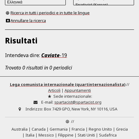
Ricerca in tutti i periodici e in tutte le lingue
Annullare la ricerca
Risultati
Intendeva dire:
Caviate
-19
Trovato 0 risultati in 0 periodici
Lega comunista internazionale (quartinternazionalista)
//
Articoli
|
Appuntamenti
Sede internazionale:
E-mail:
spartacist@spartacist.org
Indirizzo:
Box 7429 GPO, New York, NY 10116, USA
//
Australia
Canada
Germania
Francia
Regno Unito
Grecia
Italia
Messico
Filippine
Stati Uniti
Sudafrica