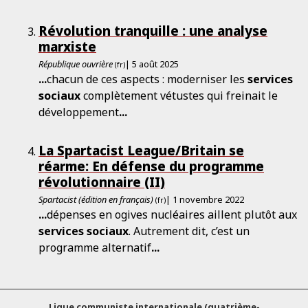
Révolution tranquille : une analyse
marxiste
République ouvrière
| 5 août 2025
(fr)
...
chacun de ces aspects : moderniser les
services
sociaux
complètement vétustes qui freinait le
développement
...
La Spartacist League/Britain se
réarme: En défense du programme
révolutionnaire (II)
Spartacist (édition en français)
| 1 novembre 2022
(fr)
...
dépenses en ogives nucléaires aillent plutôt aux
services
sociaux
. Autrement dit, c’est un
programme alternatif
...
Ligue communiste internationale (quatrième-