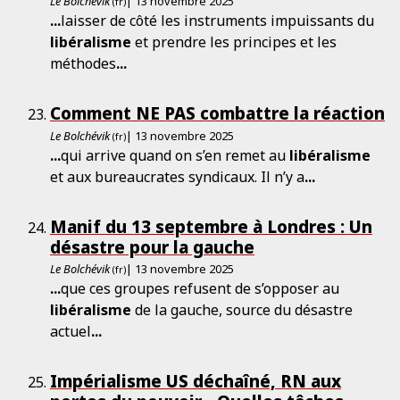
Le Bolchévik
| 13 novembre 2025
(fr)
...
laisser de côté les instruments impuissants du
libéralisme
et prendre les principes et les
méthodes
...
Comment NE PAS combattre la réaction
Le Bolchévik
| 13 novembre 2025
(fr)
...
qui arrive quand on s’en remet au
libéralisme
et aux bureaucrates syndicaux. Il n’y a
...
Manif du 13 septembre à Londres : Un
désastre pour la gauche
Le Bolchévik
| 13 novembre 2025
(fr)
...
que ces groupes refusent de s’opposer au
libéralisme
de la gauche, source du désastre
actuel
...
Impérialisme US déchaîné, RN aux