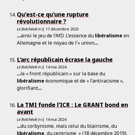
Qu'est-ce qu'une rupture
révolutionnaire ?
Le Bolchévik
| 17 décembre 2023
(fr)
...
ainsi le jeu de l’AfD. L’essence du
libéralisme
en
Allemagne et le noyau de l’« union
...
L’arc républicain écrase la gauche
Le Bolchévik
| 14 mai 2024
(fr)
...
le « front républicain » sur la base du
libéralisme
économique et de « l’antiracisme »,
glorifiant
...
La TMI fonde l’ICR : Le GRANT bond en
avant
Le Bolchévik
| 14 mai 2024
(fr)
...
du corbynisme, mais celui du blairisme, du
libéralisme
, du centrisme » (18 décembre 2019).