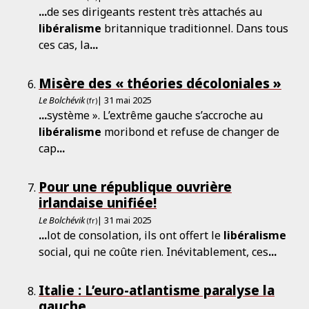
...
de ses dirigeants restent très attachés au
libéralisme
britannique traditionnel. Dans tous
ces cas, la
...
Misère des « théories décoloniales »
Le Bolchévik
| 31 mai 2025
(fr)
...
système ». L’extrême gauche s’accroche au
libéralisme
moribond et refuse de changer de
cap
...
Pour une république ouvrière
irlandaise unifiée!
Le Bolchévik
| 31 mai 2025
(fr)
...
lot de consolation, ils ont offert le
libéralisme
social, qui ne coûte rien. Inévitablement, ces
...
Italie : L’euro-atlantisme ­paralyse la
gauche