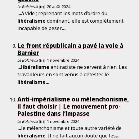
Le Bolchévik
| 20 août 2024
(fr)
...
à vide ; reprenant les mots d’ordre du
libéralisme
dominant, elle est complètement
incapable de peser
...
Le front républicain a pavé la voie à
Barnier
Le Bolchévik
| 1 novembre 2024
(fr)
...
libéralisme
antiraciste ne servent à rien. Les
travailleurs en sont venus à détester le
libéralisme
...
Anti-impérialisme ou mélenchonisme,
il faut choisir | Le mouvement pro-
Palestine dans l’impasse
Le Bolchévik
| 1 novembre 2024
(fr)
...
le mélenchonisme et toute autre variété de
libéralisme
. Il ne fait aucun doute que les
...