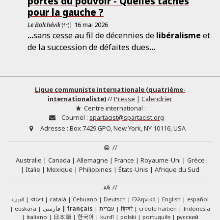
portes du pouvoir - Quelles tâches
pour la gauche ?
Le Bolchévik
| 16 mai 2026
(fr)
...
sans cesse au fil de décennies de
libéralisme
et
de la succession de défaites dues
...
Ligue communiste internationale (quatrième-
internationaliste)
//
Presse
|
Calendrier
Centre international :
Courriel :
spartacist@spartacist.org
Adresse :
Box 7429 GPO, New York, NY 10116, USA
//
Australie
Canada
Allemagne
France
Royaume-Uni
Grèce
Italie
Mexique
Philippines
États-Unis
Afrique du Sud
//
العربية
català
Cebuano
Deutsch
Ελληνικά
English
español
বাংলা
euskara
فارسی
français
עברית
हिन्दी
créole haïtien
Indonesia
日本語
한국어
italiano
kurdî
polski
português
русский