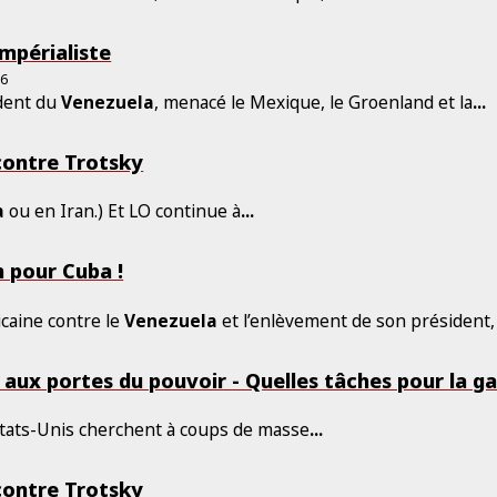
impérialiste
26
ident du
Venezuela
, menacé le Mexique, le Groenland et la
...
contre Trotsky
a
ou en Iran.) Et LO continue à
...
n pour Cuba !
icaine contre le
Venezuela
et l’enlèvement de son président
aux portes du pouvoir - Quelles tâches pour la g
 États-Unis cherchent à coups de masse
...
contre Trotsky