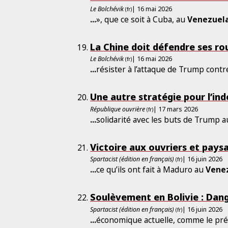
Le Bolchévik
| 16 mai 2026
(fr)
...
», que ce soit à Cuba, au
Venezuel
La Chine doit défendre ses ro
Le Bolchévik
| 16 mai 2026
(fr)
...
résister à l’attaque de Trump contr
Une autre stratégie pour l’i
République ouvrière
| 17 mars 2026
(fr)
...
solidarité avec les buts de Trump 
Victoire aux ouvriers et paysa
Spartacist (édition en français)
| 16 juin 2026
(fr)
...
ce qu’ils ont fait à Maduro au
Vene
Soulèvement en Bolivie : Dan
Spartacist (édition en français)
| 16 juin 2026
(fr)
...
économique actuelle, comme le pr