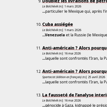
Doublez les livraisons de pétr
Le Bolchévik
| 1 mars 2026
(fr)
...
particulier le Mexique qui, après l’
Cuba assiégée
Le Bolchévik
| 1 mars 2026
(fr)
...
Venezuela
et la Russie (le Mexiqu
Anti-américain ? Alors pourquo
Le Bolchévik
| 16 mai 2026
(fr)
...
laquelle sont confrontés l’Iran, la P
Anti-américain ? Alors pourquo
Spartacist (édition en français)
| 25 avril 2026
(fr)
...
laquelle sont confrontés l’Iran, la P
La fausseté de l’analyse inter
Le Bolchévik
| 16 mai 2026
(fr)
...
génocide à Gaza, kidnappé le prés