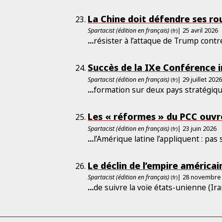
La Chine doit défendre ses ro
Spartacist (édition en français)
| 25 avril 2026
(fr)
...
résister à l’attaque de Trump contr
Succès de la IXe Conférence i
Spartacist (édition en français)
| 29 juillet 202
(fr)
...
formation sur deux pays stratégiqu
Les « réformes » du PCC ouvre
Spartacist (édition en français)
| 23 juin 2026
(fr)
...
l’Amérique latine l’appliquent : pa
Le déclin de l’empire américai
Spartacist (édition en français)
| 28 novembre
(fr)
...
de suivre la voie états-unienne (Ir