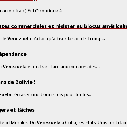
a
ou en Iran.) Et LO continue à
...
utes commerciales et résister au blocus américain
e le
Venezuela
n’a fait qu’attiser la soif de Trump
...
ndépendance
au
Venezuela
et en Iran. Face aux menaces des
...
ns de Bolivie !
zuela
: écraser une bonne fois pour toutes
...
gers et tâches
étend Morales. Du
Venezuela
à Cuba, les États-Unis font cla