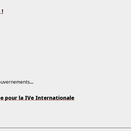
 !
gouvernements
...
me pour la IVe Internationale