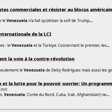
utes commerciales et résister au blocus américain
e le
Venezuela
n’a fait qu’attiser la soif de Trump
...
nternationale de la LCI
6
es : le
Venezuela
et la Türkiye. Concernant le premier, les
...
nt la voie à la contre-révolution
s seulement le
Venezuela
de Delcy Rodríguez mais aussi les 
n et la lutte pour le pouvoir ouvrier: Un program
 2023
an,
Venezuela
, Corée du Nord, Cuba, Irak, Afghanistan) ne
...