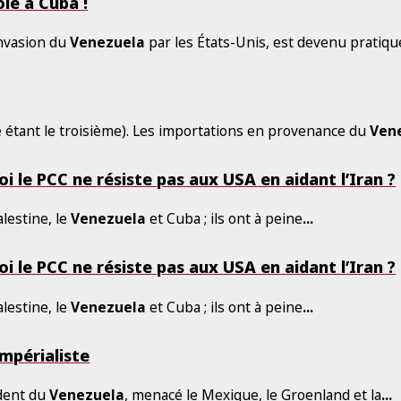
ole à Cuba !
invasion du
Venezuela
par les États-Unis, est devenu pratiq
e étant le troisième). Les importations en provenance du
Ven
i le PCC ne résiste pas aux USA en aidant l’Iran ?
alestine, le
Venezuela
et Cuba ; ils ont à peine
...
i le PCC ne résiste pas aux USA en aidant l’Iran ?
alestine, le
Venezuela
et Cuba ; ils ont à peine
...
impérialiste
ident du
Venezuela
, menacé le Mexique, le Groenland et la
...