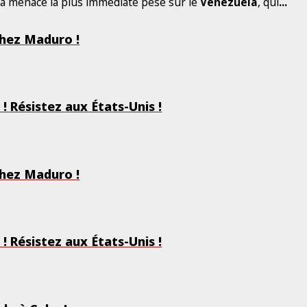
La menace la plus immédiate pèse sur le
Venezuela
, qui
...
chez Maduro !
6
! Résistez aux États-Unis !
6
chez Maduro !
! Résistez aux États-Unis !