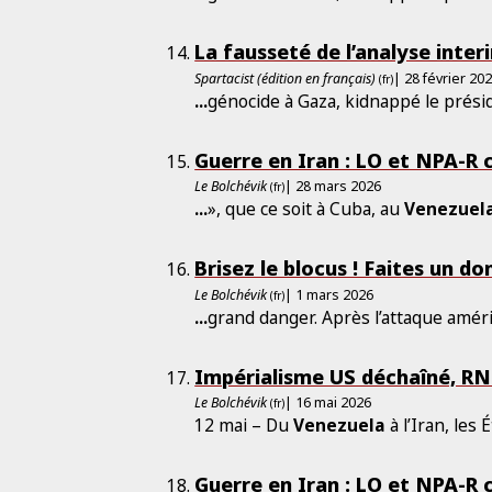
La fausseté de l’analyse inter
Spartacist (édition en français)
| 28 février 20
(fr)
...
génocide à Gaza, kidnappé le prés
Guerre en Iran : LO et NPA-R 
Le Bolchévik
| 28 mars 2026
(fr)
...
», que ce soit à Cuba, au
Venezuel
Brisez le blocus ! Faites un do
Le Bolchévik
| 1 mars 2026
(fr)
...
grand danger. Après l’attaque amér
Impérialisme US déchaîné, RN 
Le Bolchévik
| 16 mai 2026
(fr)
12 mai – Du
Venezuela
à l’Iran, les
Guerre en Iran : LO et NPA-R 