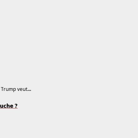
, Trump veut
...
auche ?