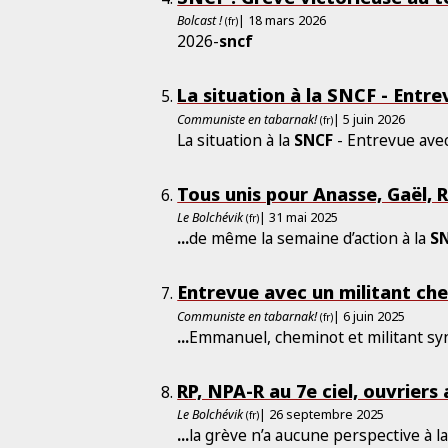
Bolcast !
| 18 mars 2026
(fr)
2026-
sncf
La situation à la SNCF - Entr
Communiste en tabarnak!
| 5 juin 2026
(fr)
La situation à la
SNCF
- Entrevue avec
Tous unis pour Anasse, Gaël, R
Le Bolchévik
| 31 mai 2025
(fr)
...
de même la semaine d’action à la
S
Entrevue avec un militant chem
Communiste en tabarnak!
| 6 juin 2025
(fr)
...
Emmanuel, cheminot et militant syn
RP, NPA-R au 7e ciel, ouvriers 
Le Bolchévik
| 26 septembre 2025
(fr)
...
la grève n’a aucune perspective à l