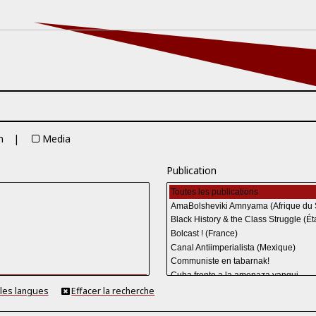
n
Media
Publication
 les langues
Effacer la recherche