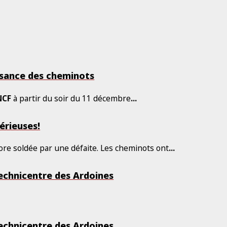
ssance des cheminots
NCF
à partir du soir du 11 décembre
...
sérieuses!
ore soldée par une défaite. Les cheminots ont
...
technicentre des Ardoines
technicentre des Ardoines