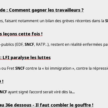
e : Comment gagner les travailleurs ?
res, faisant notamment un bilan des grèves récentes dans la
S
s leçons cette fois !
-publics (EDF,
SNCF
, RATP…), restent en réalité enfermées pa
: LFI paralyse les luttes
n ou Fret
SNCF
contre la « loi immigration », contre la répress
 !
NCF
ayant signé l’accord serait viré dès la
...
au 36e dessous - Il faut combler le gouffre !