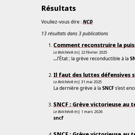
Résultats
Vouliez-vous dire :
NCD
13 résultats dans 3 publications
Comment reconstruire la pui
Le Bolchévik
| 22 février 2025
(fr)
...
l’État ; la grève reconductible à la
S
Il faut des luttes défensives 
Le Bolchévik
| 31 mai 2025
(fr)
La dernière grève à la
SNCF
s’est enc
SNCF : Grève victorieuse au 
Le Bolchévik
| 1 mars 2026
(fr)
sncf
SNCF : Grève victorieuse au 