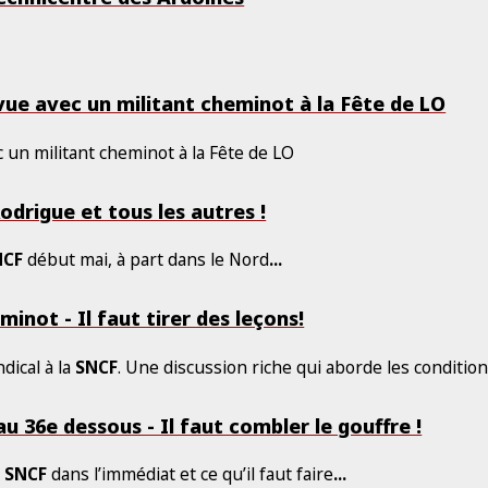
evue avec un militant cheminot à la Fête de LO
 un militant cheminot à la Fête de LO
odrigue et tous les autres !
NCF
début mai, à part dans le Nord
...
inot - Il faut tirer des leçons!
dical à la
SNCF
. Une discussion riche qui aborde les conditio
au 36e dessous - Il faut combler le gouffre !
a
SNCF
dans l’immédiat et ce qu’il faut faire
...