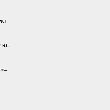
NCF
.
r les
...
ion
...