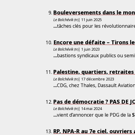
Bouleversements dans le mond
Le Bolchévik
| 11 juin 2025
(fr)
...
tâches clés pour les révolutionnai
Encore une défaite – Tirons le
Le Bolchévik
| 1 juin 2023
(fr)
...
bastions syndicaux publics ou semi
Palestine, quartiers, retraites 
Le Bolchévik
| 17 décembre 2023
(fr)
...
CDG, chez Thales, Dassault Aviatio
Pas de démocratie ? PAS DE JO
Le Bolchévik
| 14 mai 2024
(fr)
...
vient d’annoncer que le PDG de la
S
RP, NPA-R au 7e ciel, ouvriers 