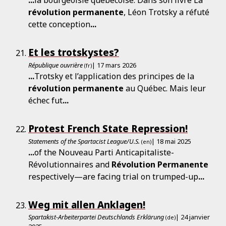
...
la bourgeoisie québécoise. Dans son livre La
révolution
permanente
, Léon Trotsky a réfuté
cette conception
...
Et les trotskystes?
République ouvrière
| 17 mars 2026
(fr)
...
Trotsky et l’application des principes de la
révolution
permanente
au Québec. Mais leur
échec fut
...
Protest French State Repression!
Statements of the Spartacist League/U.S.
| 18 mai 2025
(en)
...
of the Nouveau Parti Anticapitaliste-
Révolutionnaires and
Révolution
Permanente
respectively—are facing trial on trumped-up
...
Weg mit allen Anklagen!
Spartakist-Arbeiterpartei Deutschlands Erklärung
| 24 janvier
(de)