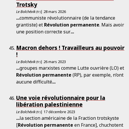
Trotsky
Le Bolchévik
| 28 mars 2026
(fr)
...
communiste révolutionnaire (de la tendance
grantiste) et
Révolution
permanente
. Mais avoir
une position correcte sur
...
Macron dehors ! Travailleurs au pouvoir
!
Le Bolchévik
| 26 mars 2023
(fr)
...
groupes marxistes comme Lutte ouvrière (LO) et
Révolution
permanente
(RP), par exemple, n’ont
aucune difficulté
...
Une voie révolutionnaire pour la
libération palestinienne
Le Bolchévik
| 17 décembre 2023
(fr)
...
la section américaine de la Fraction trotskyste
[
Révolution
permanente
en France], chuchotent