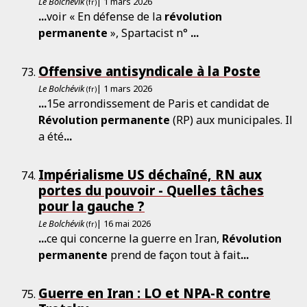
Le Bolchévik
| 1 mars 2026
(fr)
...
voir « En défense de la
révolution
permanente
», Spartacist n°
...
Offensive antisyndicale à la Poste
Le Bolchévik
| 1 mars 2026
(fr)
...
15e arrondissement de Paris et candidat de
Révolution
permanente
(RP) aux municipales. Il
a été
...
Impérialisme US déchaîné, RN aux
portes du pouvoir - Quelles tâches
pour la gauche ?
Le Bolchévik
| 16 mai 2026
(fr)
...
ce qui concerne la guerre en Iran,
Révolution
permanente
prend de façon tout à fait
...
Guerre en Iran : LO et NPA-R contre