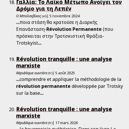
Γαλλία: Το Λαϊκό Μέτωπο Ανοίγει τον
Δρόμο για τη Λεπέν
Ο Μπολσεβίκος
| 5 novembre 2024
(el)
...
ποια στάση θα κρατούσε η Διαρκής
Επανάσταση-
Révolution
Permanente
(που
πρόσκειται στην Τροτσκιστική Φράξια-
Trotskyist
...
Révolution tranquille : une analyse
marxiste
République ouvrière
| 5 août 2025
(fr)
...
comprendre et appliquer la méthodologie de la
révolution
permanente
développée par Trotsky
sur la base
...
Révolution tranquille : une analyse
marxiste
République ouvrière
| 17 mars 2026
(fr)