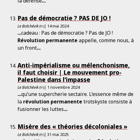
la défense
...
Pas de démocratie ? PAS DE JO !
Le Bolchévik
| 14 mai 2024
(fr)
...
cadeau : Pas de démocratie ? Pas de JO !
Révolution
permanente
appelle, comme nous, à
un front
...
Anti-impérialisme ou mélenchonisme,
il faut choisir | Le mouvement pro-
Palestine dans l’impasse
Le Bolchévik
| 1 novembre 2024
(fr)
...
qu’une supercherie sectaire. L’essence même de
la
révolution
permanente
trotskyste consiste à
fusionner les luttes
...
Misère des « théories décoloniales »
Le Bolchévik
| 31 mai 2025
(fr)