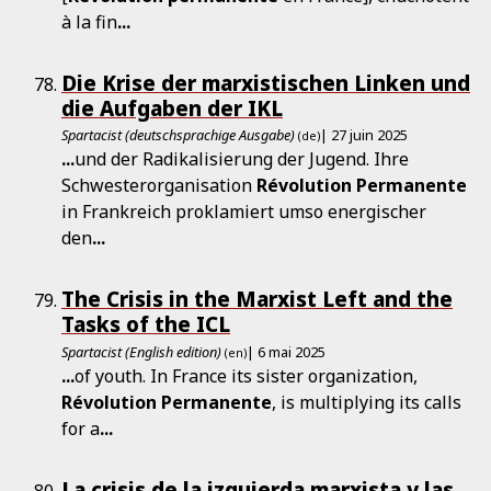
à la fin
...
Die Krise der marxistischen Linken und
die Aufgaben der IKL
Spartacist (deutschsprachige Ausgabe)
| 27 juin 2025
(de)
...
und der Radikalisierung der Jugend. Ihre
Schwesterorganisation
Révolution
Permanente
in Frankreich proklamiert umso energischer
den
...
The Crisis in the Marxist Left and the
Tasks of the ICL
Spartacist (English edition)
| 6 mai 2025
(en)
...
of youth. In France its sister organization,
Révolution
Permanente
, is multiplying its calls
for a
...
La crisis de la izquierda marxista y las