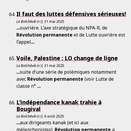
Il faut des luttes défensives sérieuses!
Le Bolchévik
| 31 mai 2025
(fr)
...
ouvrière. L’axe stratégique du NPA-R, de
Révolution
permanente
et de Lutte ouvrière est
l’appel
...
Voile, Palestine : LO change de ligne
Le Bolchévik
| 31 mai 2025
(fr)
...
suite d’une série de polémiques notamment
avec
Révolution
permanente
(voir Lutte de
classe n°
...
L’indépendance kanak trahie à
Bougival
Le Bolchévik
| 6 août 2025
(fr)
...
aux dirigeants kanak (et ici aux
mélenchonistes).
Révolution
permanente
a