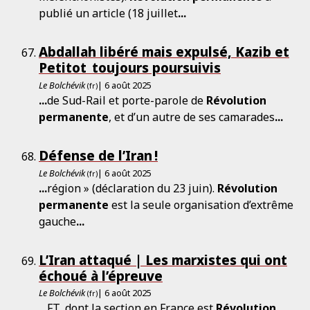
publié un article (18 juillet
...
Abdallah libéré mais expulsé, Kazib et
Petitot toujours poursuivis
Le Bolchévik
| 6 août 2025
(fr)
...
de Sud-Rail et porte-parole de
Révolution
permanente
, et d’un autre de ses camarades
...
Défense de l’Iran !
Le Bolchévik
| 6 août 2025
(fr)
...
région » (déclaration du 23 juin).
Révolution
permanente
est la seule organisation d’extrême
gauche
...
L’Iran attaqué | Les marxistes qui ont
échoué à l’épreuve
Le Bolchévik
| 6 août 2025
(fr)
...
FT, dont la section en France est
Révolution