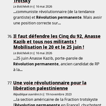
Trotsky
Le Bolchévik
| 16 mai 2026
(fr)
...
communiste révolutionnaire (de la tendance
grantiste) et
Révolution
permanente
. Mais avoir
une position correcte sur
...
Il faut défendre les Cinq du 92, Anasse
Kazib et tous nos militants !
Mobilisation le 20 et le 25 juin !
Le Bolchévik
| 16 mai 2026
(fr)
...
25 juin Anasse Kazib, porte-parole de
Révolution
permanente
, ancien candidat de RP
à la
...
Une voie révolutionnaire pour la
libération palestinienne
République ouvrière
| 19 novembre 2023
(fr)
...
la section américaine de la Fraction trotskyste
[
Révolution
permanente
en France], chuchotent