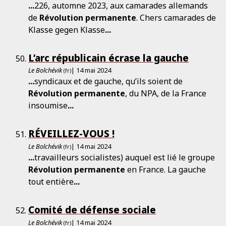
...
226, automne 2023, aux camarades allemands
de
Révolution
permanente
. Chers camarades de
Klasse gegen Klasse
...
L’arc républicain écrase la gauche
Le Bolchévik
| 14 mai 2024
(fr)
...
syndicaux et de gauche, qu’ils soient de
Révolution
permanente
, du NPA, de la France
insoumise
...
RÉVEILLEZ-VOUS !
Le Bolchévik
| 14 mai 2024
(fr)
...
travailleurs socialistes) auquel est lié le groupe
Révolution
permanente
en France. La gauche
tout entière
...
Comité de défense sociale
Le Bolchévik
| 14 mai 2024
(fr)