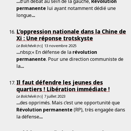
...
d’un débat au sein de la gauche,
Révolution
permanente
lui ayant notamment dédié une
longue
...
L’oppression nationale dans la Chine de
Xi : Une réponse trotskyste
Le Bolchévik
| 13 novembre 2025
(fr)
...
nbsp;« En défense de la
révolution
permanente
. Pour une direction communiste de
la
...
Il faut défendre les jeunes des
quartiers ! Libération immédiate !
Le Bolchévik
| 7 juillet 2023
(fr)
...
des opprimés. Mais c’est une opportunité que
Révolution
permanente
(RP), très engagée dans
la défense
...