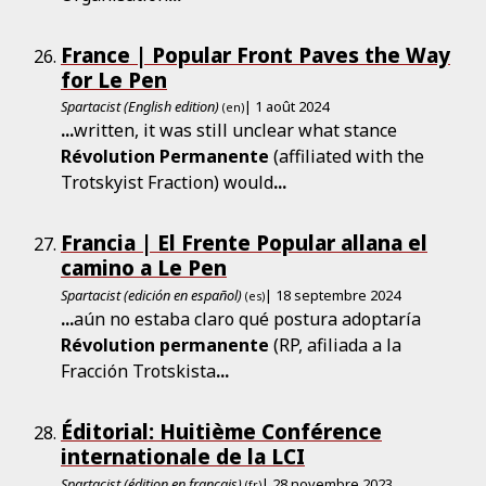
France | Popular Front Paves the Way
for Le Pen
Spartacist (English edition)
| 1 août 2024
(en)
...
written, it was still unclear what stance
Révolution
Permanente
(affiliated with the
Trotskyist Fraction) would
...
Francia | El Frente Popular allana el
camino a Le Pen
Spartacist (edición en español)
| 18 septembre 2024
(es)
...
aún no estaba claro qué postura adoptaría
Révolution
permanente
(RP, afiliada a la
Fracción Trotskista
...
Éditorial: Huitième Conférence
internationale de la LCI
Spartacist (édition en français)
| 28 novembre 2023
(fr)