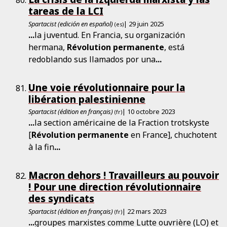
tareas de la LCI
Spartacist (edición en español)
| 29 juin 2025
(es)
...
la juventud. En Francia, su organización
hermana,
Révolution
permanente
, está
redoblando sus llamados por una
...
Une voie révolutionnaire pour la
libération palestinienne
Spartacist (édition en français)
| 10 octobre 2023
(fr)
...
la section américaine de la Fraction trotskyste
[
Révolution
permanente
en France], chuchotent
à la fin
...
Macron dehors ! Travailleurs au pouvoir
! Pour une direction révolutionnaire
des syndicats
Spartacist (édition en français)
| 22 mars 2023
(fr)
...
groupes marxistes comme Lutte ouvrière (LO) et