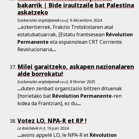
bakarrik | Bide iraultzaile bat Palestina
askatzeko
Euskarazko argitalpenak
| 9 décembre 2024
(eu)
...
ezkertierrek, Frakzio Trotskistaren atal
estatubatuarrak, [Estatu frantsesean
Révolution
Permanente
eta espainolean CRT Corriente
Revolucionaria
...
Milei garaitzeko, askapen nazionalaren
alde borrokatu!
Euskarazko argitalpenak
| 8 février 2025
(eu)
...
duten zenbait organizazio biltzen dituenak
[horietako bat
Révolution
Permanente
-ren
kidea da Frantzian], ez du
...
Votez LO, NPA-­R et RP !
Le Bolchévik
| 19 juin 2024
(fr)
...
avons appelé LO, le NPA-R et
Révolution