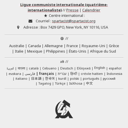
Ligue communiste internationale (quatrième-
internationaliste)
//
Presse
|
Calendrier
Centre international :
Courriel :
spartacist@spartacist.org
Adresse :
Box 7429 GPO, New York, NY 10116, USA
//
Australie
Canada
Allemagne
France
Royaume-Uni
Grèce
Italie
Mexique
Philippines
États-Unis
Afrique du Sud
//
English
العربية
català
Cebuano
Deutsch
Ελληνικά
español
বাংলা
euskara
فارسی
français
עברית
हिन्दी
créole haïtien
Indonesia
日本語
한국어
italiano
kurdî
polski
português
русский
中文
Tagalog
Türkçe
IsiXhosa