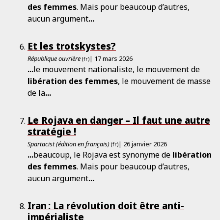
des
femmes
. Mais pour beaucoup d’autres,
aucun argument
...
Et les trotskystes?
République ouvrière
| 17 mars 2026
(fr)
...
le mouvement nationaliste, le mouvement de
libération
des
femmes
, le mouvement de masse
de la
...
Le Rojava en danger – Il faut une autre
stratégie !
Spartacist (édition en français)
| 26 janvier 2026
(fr)
...
beaucoup, le Rojava est synonyme de
libération
des
femmes
. Mais pour beaucoup d’autres,
aucun argument
...
Iran : La révolution doit être anti-
impérialiste