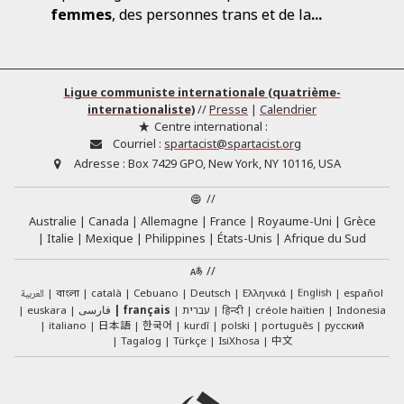
femmes
, des personnes trans et de la
...
Ligue communiste internationale (quatrième-
internationaliste)
//
Presse
|
Calendrier
Centre international :
Courriel :
spartacist@spartacist.org
Adresse :
Box 7429 GPO, New York, NY 10116, USA
//
Australie
Canada
Allemagne
France
Royaume-Uni
Grèce
Italie
Mexique
Philippines
États-Unis
Afrique du Sud
//
العربية
català
Cebuano
Deutsch
Ελληνικά
English
español
বাংলা
euskara
فارسی
français
עברית
हिन्दी
créole haïtien
Indonesia
日本語
한국어
italiano
kurdî
polski
português
русский
中文
Tagalog
Türkçe
IsiXhosa