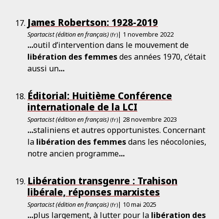
James Robertson: 1928-2019
Spartacist (édition en français)
| 1 novembre 2022
(fr)
...
outil d’intervention dans le mouvement de
libération
des
femmes
des années 1970, c’était
aussi un
...
Éditorial: Huitième Conférence
internationale de la LCI
Spartacist (édition en français)
| 28 novembre 2023
(fr)
...
staliniens et autres opportunistes. Concernant
la
libération
des
femmes
dans les néocolonies,
notre ancien programme
...
Libération transgenre : Trahison
libérale, réponses marxistes
Spartacist (édition en français)
| 10 mai 2025
(fr)
...
plus largement, à lutter pour la
libération
des