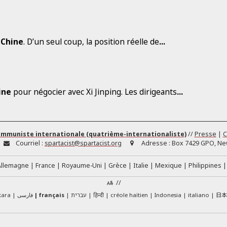
e
Chine
. D’un seul coup, la position réelle de
...
ine
pour négocier avec Xi Jinping. Les dirigeants
...
ommuniste internationale (quatrième-internationaliste)
//
Presse
|
C
Courriel :
spartacist@spartacist.org
Adresse :
Box 7429 GPO, New
Allemagne
France
Royaume-Uni
Grèce
Italie
Mexique
Philippines
//
日
kara
فارسی
français
עברית
हिन्दी
créole haïtien
Indonesia
italiano