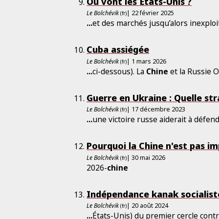
Où vont les États-Unis ?
Le Bolchévik
| 22 février 2025
(fr)
...
et des marchés jusqu’alors inexpl
Cuba assiégée
Le Bolchévik
| 1 mars 2026
(fr)
...
ci-dessous). La
Chine
et la Russie O
Guerre en Ukraine : Quelle str
Le Bolchévik
| 17 décembre 2023
(fr)
...
une victoire russe aiderait à défen
Pourquoi la Chine n'est pas im
Le Bolchévik
| 30 mai 2026
(fr)
2026-
chine
Indépendance kanak socialiste
Le Bolchévik
| 20 août 2024
(fr)
...
États-Unis) du premier cercle contr