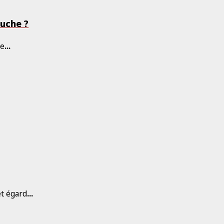
auche ?
le
...
et égard
...