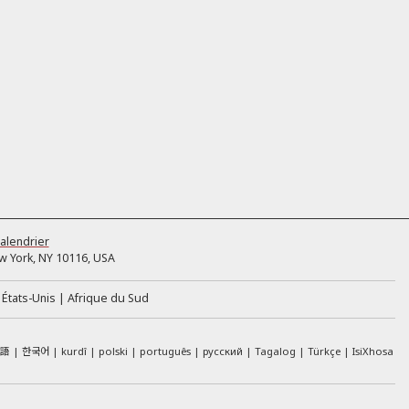
alendrier
 York, NY 10116, USA
États-Unis
Afrique du Sud
本語
한국어
kurdî
polski
português
русский
Tagalog
Türkçe
IsiXhosa