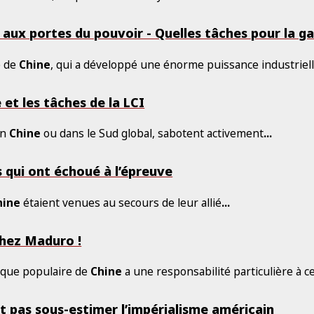
aux portes du pouvoir - Quelles tâches pour la g
e de
Chine
, qui a développé une énorme puissance industriel
 et les tâches de la LCI
en
Chine
ou dans le Sud global, sabotent activement
...
s qui ont échoué à l’épreuve
hine
étaient venues au secours de leur allié
...
chez Maduro !
ique populaire de
Chine
a une responsabilité particulière à c
aut pas sous-estimer l’impérialisme américain