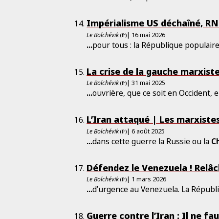
Impérialisme US déchaîné, RN 
Le Bolchévik
| 16 mai 2026
(fr)
...
pour tous : la République populair
La crise de la gauche marxiste
Le Bolchévik
| 31 mai 2025
(fr)
...
ouvrière, que ce soit en Occident, 
L’Iran attaqué | Les marxiste
Le Bolchévik
| 6 août 2025
(fr)
...
dans cette guerre la Russie ou la
C
Défendez le Venezuela ! Relâ
Le Bolchévik
| 1 mars 2026
(fr)
...
d’urgence au Venezuela. La Républ
Guerre contre l’Iran : Il ne f