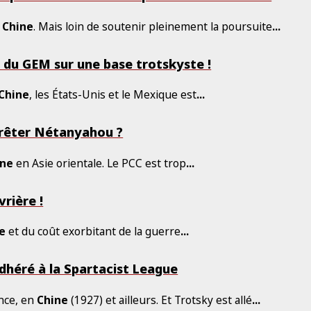
a
Chine
. Mais loin de soutenir pleinement la poursuite
...
 du GEM sur une base trotskyste !
Chine
, les États-Unis et le Mexique est
...
rrêter Nétanyahou ?
ine
en Asie orientale. Le PCC est trop
...
vrière !
e
et du coût exorbitant de la guerre
...
adhéré à la Spartacist League
nce, en
Chine
(1927) et ailleurs. Et Trotsky est allé
...