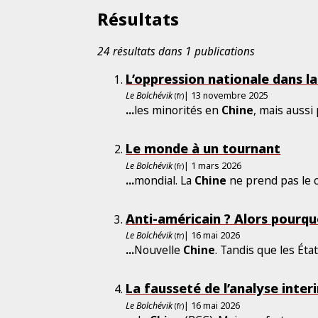
Résultats
24 résultats dans 1 publications
L’oppression nationale dans l
Le Bolchévik
| 13 novembre 2025
(fr)
...
les minorités en
Chine
, mais aussi
Le monde à un tournant
Le Bolchévik
| 1 mars 2026
(fr)
...
mondial. La
Chine
ne prend pas le 
Anti-américain ? Alors pourquo
Le Bolchévik
| 16 mai 2026
(fr)
...
Nouvelle
Chine
. Tandis que les Éta
La fausseté de l’analyse inter
Le Bolchévik
| 16 mai 2026
(fr)