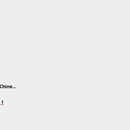
Chine
...
 !