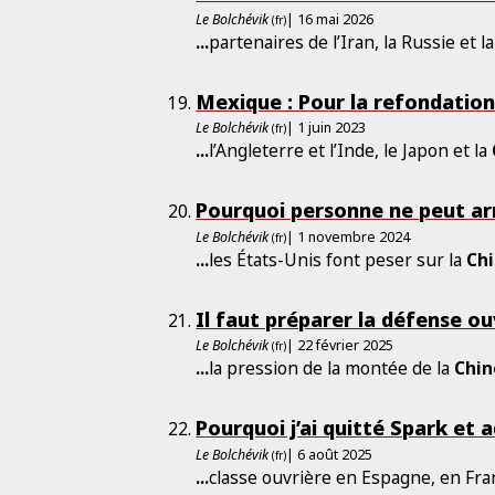
Le Bolchévik
| 16 mai 2026
(fr)
...
partenaires de l’Iran, la Russie et l
Mexique : Pour la refondation
Le Bolchévik
| 1 juin 2023
(fr)
...
l’Angleterre et l’Inde, le Japon et la
Pourquoi personne ne peut a
Le Bolchévik
| 1 novembre 2024
(fr)
...
les États-Unis font peser sur la
Ch
Il faut préparer la défense ou
Le Bolchévik
| 22 février 2025
(fr)
...
la pression de la montée de la
Chin
Pourquoi j’ai quitté Spark et 
Le Bolchévik
| 6 août 2025
(fr)
...
classe ouvrière en Espagne, en Fra