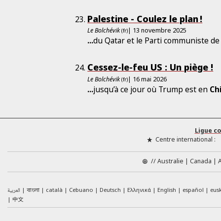
Palestine - Coulez le plan !
Le Bolchévik
| 13 novembre 2025
(fr)
...
du Qatar et le Parti communiste d
Cessez-le-feu US : Un piège !
Le Bolchévik
| 16 mai 2026
(fr)
...
jusqu’à ce jour où Trump est en
Ch
Ligue c
Centre international :
//
Australie
Canada
العربية
català
Cebuano
Deutsch
Ελληνικά
English
español
eus
বাংলা
中文