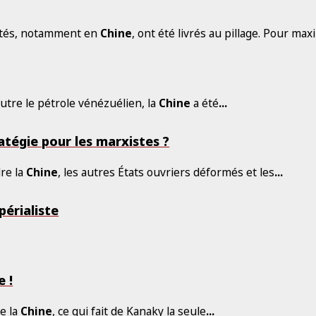
oités, notamment en
Chine
, ont été livrés au pillage. Pour max
utre le pétrole vénézuélien, la
Chine
a été
...
atégie pour les marxistes ?
dre la
Chine
, les autres États ouvriers déformés et les
...
périaliste
 !
e la
Chine
, ce qui fait de Kanaky la seule
...