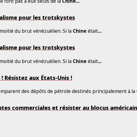
e font pas à eux seuls de la
Chine
...
alisme pour les trotskystes
 moitié du brut vénézuélien. Si la
Chine
était
...
alisme pour les trotskystes
 moitié du brut vénézuélien. Si la
Chine
était
...
! Résistez aux États-Unis !
s’emparent des dépôts de pétrole destinés principalement à la
utes commerciales et résister au blocus américain