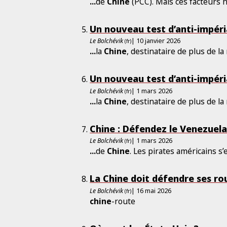
...
de
Chine
(PCC). Mais ces facteurs n
Un nouveau test d’anti-impéri
Le Bolchévik
| 10 janvier 2026
(fr)
...
la
Chine
, destinataire de plus de la
Un nouveau test d’anti-impéri
Le Bolchévik
| 1 mars 2026
(fr)
...
la
Chine
, destinataire de plus de la
Chine : Défendez le Venezuela 
Le Bolchévik
| 1 mars 2026
(fr)
...
de
Chine
. Les pirates américains 
La Chine doit défendre ses ro
Le Bolchévik
| 16 mai 2026
(fr)
chine
-route