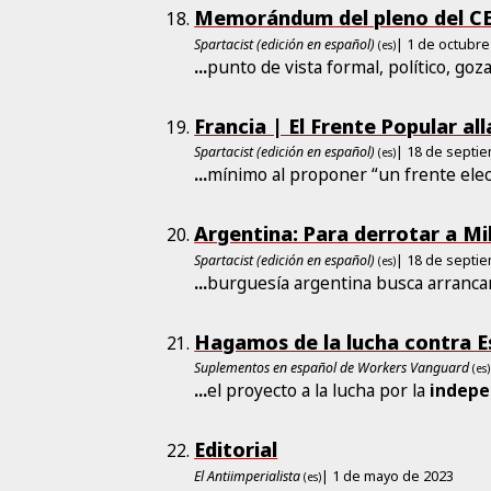
Memorándum del pleno del CE
Spartacist (edición en español)
| 1 de octubre
(es)
...
punto de vista formal, político, go
Francia | El Frente Popular al
Spartacist (edición en español)
| 18 de septi
(es)
...
mínimo al proponer “un frente ele
Argentina: Para derrotar a Mile
Spartacist (edición en español)
| 18 de septi
(es)
...
burguesía argentina busca arranca
Hagamos de la lucha contra Es
Suplementos en español de Workers Vanguard
(es)
...
el proyecto a la lucha por la
indepe
Editorial
El Antiimperialista
| 1 de mayo de 2023
(es)