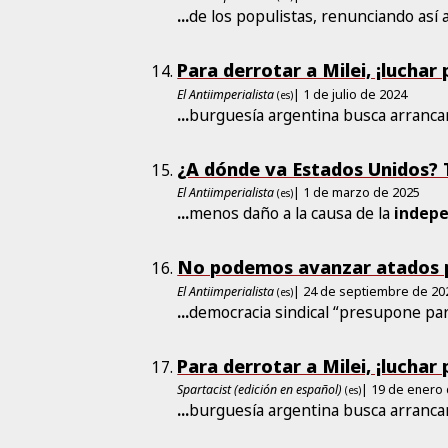
...
de los populistas, renunciando así 
Para derrotar a Milei, ¡luchar
El Antiimperialista
| 1 de julio de 2024
(es)
...
burguesía argentina busca arranca
¿A dónde va Estados Unidos? 
El Antiimperialista
| 1 de marzo de 2025
(es)
...
menos daño a la causa de la
indep
No podemos avanzar atados p
El Antiimperialista
| 24 de septiembre de 20
(es)
...
democracia sindical “presupone par
Para derrotar a Milei, ¡luchar
Spartacist (edición en español)
| 19 de enero
(es)
...
burguesía argentina busca arranca