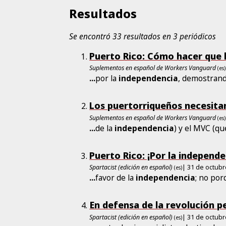
Resultados
Se encontró 33 resultados en 3 periódicos
Puerto Rico: Cómo hacer que 
Suplementos en español de Workers Vanguard
(es)
...
por la
independencia
, demostrand
Los puertorriqueños necesitan
Suplementos en español de Workers Vanguard
(es)
...
de la
independencia
) y el MVC (q
Puerto Rico: ¡Por la independe
Spartacist (edición en español)
| 31 de octub
(es)
...
favor de la
independencia
; no por
En defensa de la revolución p
Spartacist (edición en español)
| 31 de octub
(es)