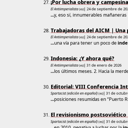
¡Por lucha obrera y campesin
El Antiimperialista
| 24 de septiembre de 20
(es)
...
y, eso sí, innumerables mañanera
Trabajadoras del AICM | Una 
El Antiimperialista
| 24 de septiembre de 20
(es)
...
una vía para tener un poco de
ind
Indonesia: ¿Y ahora qué?
El Antiimperialista
| 31 de enero de 2026
(es)
...
los últimos meses. 2. Hacia la merd
Editorial: VIII Conferencia In
Spartacist (edición en español)
| 31 de octub
(es)
...
posiciones resumidas en “Puerto Ri
El revisionismo postsoviético 
Spartacist (edición en español)
| 31 de octub
(es)
...
en 2010, negativa a luchar por la
i