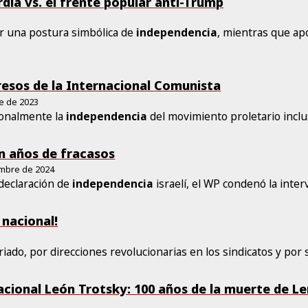
rdia vs. el frente popular anti-Trump
r una postura simbólica de
independencia
, mientras que ap
gresos de la Internacional Comunista
re de 2023
ionalmente la
independencia
del movimiento proletario incl
en años de fracasos
embre de 2024
 declaración de
independencia
israelí, el WP condenó la inte
 nacional!
ariado, por direcciones revolucionarias en los sindicatos y po
cional León Trotsky: 100 años de la muerte de Le