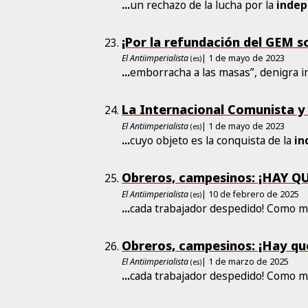
...
un rechazo de la lucha por la
indep
¡Por la refundación del GEM s
El Antiimperialista
| 1 de mayo de 2023
(es)
...
emborracha a las masas”, denigra i
La Internacional Comunista y 
El Antiimperialista
| 1 de mayo de 2023
(es)
...
cuyo objeto es la conquista de la
in
Obreros, campesinos: ¡HAY 
El Antiimperialista
| 10 de febrero de 2025
(es)
...
cada trabajador despedido! Como 
Obreros, campesinos: ¡Hay q
El Antiimperialista
| 1 de marzo de 2025
(es)
...
cada trabajador despedido! Como 