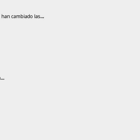
o han cambiado las
...
a
...