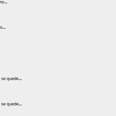
smo
...
vo
...
o se quede
...
o se quede
...