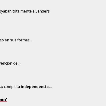
oyaban totalmente a Sanders,
uso en sus formas
...
rvención de
...
r su completa
independencia
...
nin'