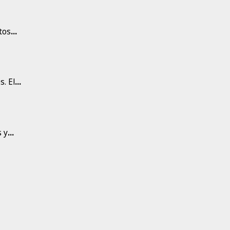
tos
...
s. El
...
s y
...