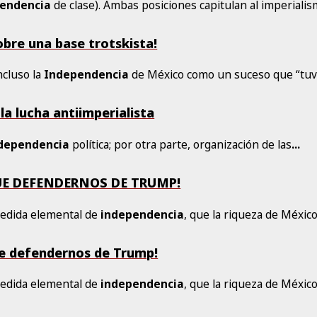
endencia
de clase). Ambas posiciones capitulan al imperiali
obre una base trotskista!
ncluso la
Independencia
de México como un suceso que “tu
la lucha antiimperialista
dependencia
política; por otra parte, organización de las
...
QUE DEFENDERNOS DE TRUMP!
medida elemental de
independencia
, que la riqueza de Méxic
ue defendernos de Trump!
medida elemental de
independencia
, que la riqueza de Méxic