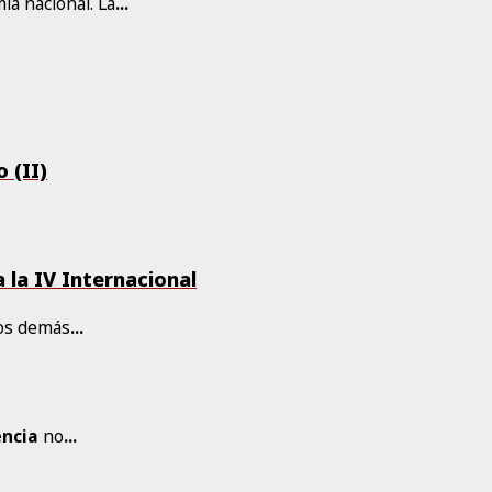
ía nacional. La
...
 (II)
a la IV Internacional
los demás
...
ncia
no
...