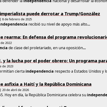
 a defender la
independencia
nacional y desarrollar la econom
tiimperialista puede derrotar a Trump/González
| 8 de febrero de 2025
independencia
recibió su nivel de apoyo más alto
...
se rearma: En defensa del programa revolucionario
 de 2022
ncia
de clase del proletariado, en una oposición
...
U. y la lucha por el poder obrero: Un programa par
re de 2023
ermitían cierta
independencia
respecto a Estados Unidos y 
e asfixia a Haití y la República Dominicana
| 20 de abril de 2026
5. Hoy en día, la República Dominicana celebra su
independe