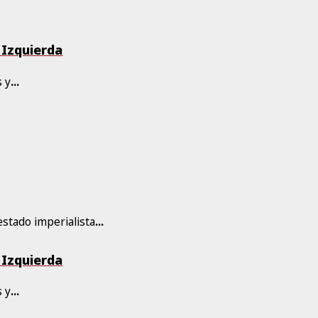
e Izquierda
s y
...
 estado imperialista
...
e Izquierda
s y
...