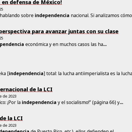
a en defensa de México!
25
s hablando sobre
independencia
nacional. Si analizamos cóm
perspectiva para avanzar juntas con su clase
25
ependencia
económica y en muchos casos las ha
...
eka [
independencia
] total: la lucha antiimperialista es la luch
ternacional de la LCI
re de 2023
co: ¡Por la
independencia
y el socialismo!” (página 66) y
...
de la LCI
re de 2023
ndependencia
de Puerto Rico, etc.), ellos defienden el
...