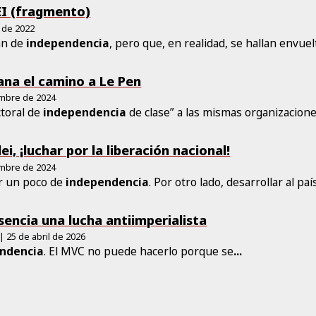
I (fragmento)
 de 2022
zan de
independencia
, pero que, en realidad, se hallan envuel
lana el camino a Le Pen
embre de 2024
ctoral de
independencia
de clase” a las mismas organizacione
i, ¡luchar por la liberación nacional!
embre de 2024
r un poco de
independencia
. Por otro lado, desarrollar al paí
encia una lucha antiimperialista
| 25 de abril de 2026
ndencia
. El MVC no puede hacerlo porque se
...