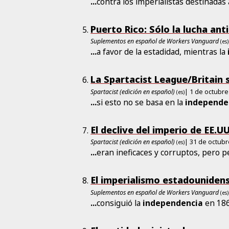
...
contra los imperialistas destinadas
Puerto Rico: Sólo la lucha an
Suplementos en español de Workers Vanguard
(es)
...
a favor de la estadidad, mientras la
La Spartacist League/Britain 
Spartacist (edición en español)
| 1 de octubre
(es)
...
si esto no se basa en la
independe
El declive del imperio de EE.U
Spartacist (edición en español)
| 31 de octub
(es)
...
eran ineficaces y corruptos, pero p
El imperialismo estadounidens
Suplementos en español de Workers Vanguard
(es)
...
consiguió la
independencia
en 186