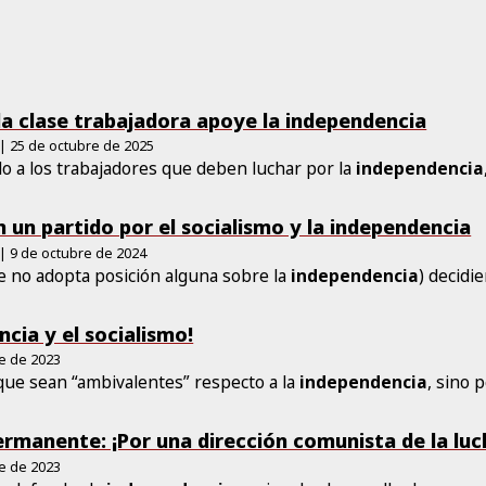
la clase trabajadora apoye la independencia
| 25 de octubre de 2025
o a los trabajadores que deben luchar por la
independencia
 un partido por el socialismo y la independencia
| 9 de octubre de 2024
ue no adopta posición alguna sobre la
independencia
) decidi
ncia y el socialismo!
re de 2023
que sean “ambivalentes” respecto a la
independencia
, sino 
ermanente: ¡Por una dirección comunista de la luch
re de 2023