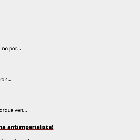
, no por
...
eron
...
porque ven
...
a antiimperialista!