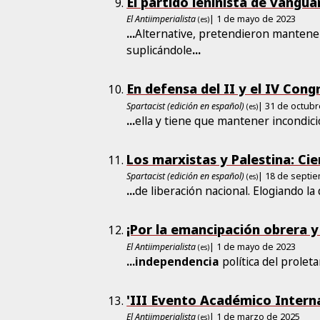
El partido leninista de vangua
El Antiimperialista
| 1 de mayo de 2023
(es)
...
Alternative, pretendieron mantene
suplicándole
...
En defensa del II y el IV Con
Spartacist (edición en español)
| 31 de octub
(es)
...
ella y tiene que mantener incondic
Los marxistas y Palestina: Ci
Spartacist (edición en español)
| 18 de septi
(es)
...
de liberación nacional. Elogiando la
¡Por la emancipación obrera y
El Antiimperialista
| 1 de mayo de 2023
(es)
...
independencia
política del prolet
'III Evento Académico Interna
El Antiimperialista
| 1 de marzo de 2025
(es)