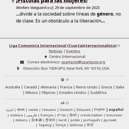
¡Pistolas para las mujeres!
Workers Vanguard
| 29 de septiembre de 2023
(es)
...
divide a la sociedad sobre líneas de
género
, no
de clase. Es un obstáculo a la liberación
...
Liga Comunista Internacional (Cuartainternacionalista)
//
Noticias
|
Eventos
Centro Internacional:
Correo electrónico:
spartacist@spartacist.org
Dirección:
Box 7429 GPO, New York, NY 10116, USA
//
Australia
Canadá
Alemania
Francia
Reino Unido
Grecia
Italia
México
Filipinas
Estados Unidos
Sudáfrica
//
English
العربية
català
Cebuano
Deutsch
Ελληνικά
español
বাংলা
euskara
فارسی
français
עברית
हिन्दी
créole haïtien
Indonesia
日本語
한국어
italiano
kurdî
polski
português
русский
中文
Tagalog
Türkçe
IsiXhosa