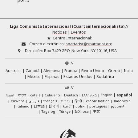
Liga Comunista Internacional (Cuartainternacionalista)
//
Noticias
|
Eventos
Centro Internacional:
Correo electrónico:
spartacist@spartacist.org
Dirección:
Box 7429 GPO, New York, NY 10116, USA
//
Australia
Canadá
Alemania
Francia
Reino Unido
Grecia
Italia
México
Filipinas
Estados Unidos
Sudáfrica
//
English
العربية
català
Cebuano
Deutsch
Ελληνικά
español
বাংলা
euskara
فارسی
français
עברית
हिन्दी
créole haïtien
Indonesia
日本語
한국어
italiano
kurdî
polski
português
русский
中文
Tagalog
Türkçe
IsiXhosa