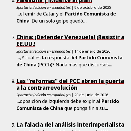
Spartacist (edición en español)
| 9 de octubre de 2025
(es)
...
el emir de Catar y el
Partido
Comunista
de
China
. De un solo golpe quedó
...
China: ¡Defender Venezuela! ¡Resistir a
EE.UU.!
Spartacist (edición en español)
| 14 de enero de 2026
(es)
...
¿Y cuál es la respuesta del
Partido
Comunista
de
China
(PCCh)? Nada más que discursos
...
Las “reformas” del PCC abren la puerta
a la contrarrevolución
Spartacist (edición en español)
| 20 de junio de 2026
(es)
...
oposición de izquierda debe exigir al
Partido
Comunista
de
China
que ponga fin a su
...
La falacia del análisis interimperialista