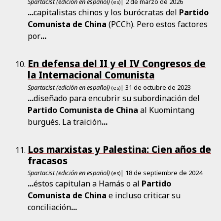
Spartacist (edición en español)
| 2 de marzo de 2026
(es)
...
capitalistas chinos y los burócratas del
Partido
Comunista
de
China
(PCCh). Pero estos factores
por
...
En defensa del II y el IV Congresos de
la Internacional Comunista
Spartacist (edición en español)
| 31 de octubre de 2023
(es)
...
diseñado para encubrir su subordinación del
Partido
Comunista
de
China
al Kuomintang
burgués. La traición
...
Los marxistas y Palestina: Cien años de
fracasos
Spartacist (edición en español)
| 18 de septiembre de 2024
(es)
...
éstos capitulan a Hamás o al
Partido
Comunista
de
China
e incluso criticar su
conciliación
...