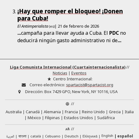
¡Hay que romper el bloqueo! ¡Donen
para Cuba!
El Antiimperialista
| 21 de febrero de 2026
(es)
...
campaña para llevar ayuda a Cuba. El
PDC
no
deducirá ningún gasto administrativo ni de
...
Liga Comunista Internacional (Cuartainternacionalista)
//
Noticias
|
Eventos
Centro Internacional:
Correo electrónico:
spartacist@spartacist.org
Dirección:
Box 7429 GPO, New York, NY 10116, USA
//
Australia
Canadá
Alemania
Francia
Reino Unido
Grecia
Italia
México
Filipinas
Estados Unidos
Sudáfrica
//
English
العربية
català
Cebuano
Deutsch
Ελληνικά
español
বাংলা