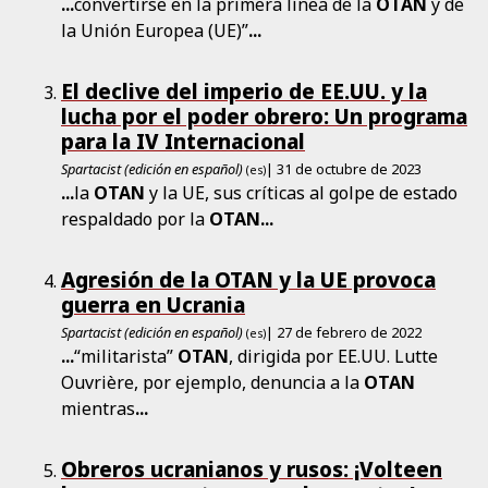
...
convertirse en la primera línea de la
OTAN
y de
la Unión Europea (UE)”
...
El declive del imperio de EE.UU. y la
lucha por el poder obrero: Un programa
para la IV Internacional
Spartacist (edición en español)
| 31 de octubre de 2023
(es)
...
la
OTAN
y la UE, sus críticas al golpe de estado
respaldado por la
OTAN
...
Agresión de la OTAN y la UE provoca
guerra en Ucrania
Spartacist (edición en español)
| 27 de febrero de 2022
(es)
...
“militarista”
OTAN
, dirigida por EE.UU. Lutte
Ouvrière, por ejemplo, denuncia a la
OTAN
mientras
...
Obreros ucranianos y rusos: ¡Volteen