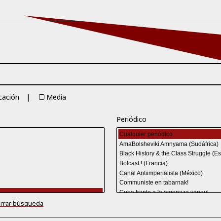
cación
Media
Periódico
rrar búsqueda