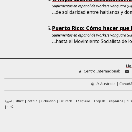
Suplementos en español de Workers Vanguard
(es)
...
de solidaridad entre haitianos y do
Puerto Rico: Cómo hacer que 
Suplementos en español de Workers Vanguard
(es)
...
hasta el Movimiento Socialista de l
Lig
Centro Internacional:
//
Australia
Canad
العربية
català
Cebuano
Deutsch
Ελληνικά
English
español
eu
বাংলা
中文