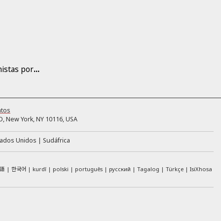
nistas por
...
ntos
, New York, NY 10116, USA
tados Unidos
Sudáfrica
語
한국어
kurdî
polski
português
русский
Tagalog
Türkçe
IsiXhosa