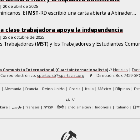
| 20 de abril de 2026
minicanos. El
MST
-RD escribió una carta abierta a Abinader
...
la clase trabajadora apoye la independencia
| 25 de octubre de 2025
os Trabajadores (
MST
) y los Trabajadores y Estudiantes Comu
a Comunista Internacional (Cuartainternacionalista)
//
Noticias
|
Eve
Correo electrónico:
spartacist@spartacist.org
Dirección:
Box 7429 GPO
á
Alemania
Francia
Reino Unido
Grecia
Italia
México
Filipinas
Es
//
日本
skara
فارسی
français
עברית
हिन्दी
créole haïtien
Indonesia
italiano