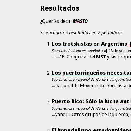
Resultados
¿Querías decir:
MASTO
Se encontró 5 resultados en 2 periódicos
Los trotskistas en Argentina |
Spartacist (edición en español)
| 18 de septi
(es)
...
—“El Congreso del
MST
y las propu
Los puertorriqueños necesitan
Suplementos en español de Workers Vanguard
(es)
...
nacional. El Movimiento Socialista d
Puerto Rico: Sólo la lucha an
Suplementos en español de Workers Vanguard
(es)
...
yanqui. Otros grupos de izquierda,
El imperialismo estadounidens