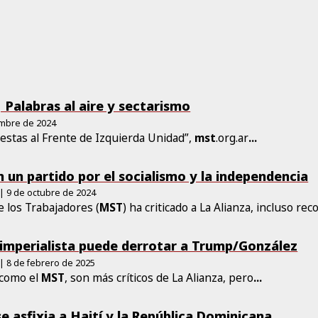
 Palabras al aire y sectarismo
embre de 2024
estas al Frente de Izquierda Unidad”,
mst
.org.ar
...
 un partido por el socialismo y la independencia
| 9 de octubre de 2024
e los Trabajadores (
MST
) ha criticado a La Alianza, incluso re
tiimperialista puede derrotar a Trump/González
| 8 de febrero de 2025
 como el
MST
, son más críticos de La Alianza, pero
...
e asfixia a Haití y la República Dominicana