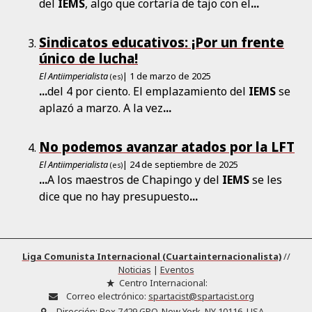
del
IEMS
, algo que cortaría de tajo con el
...
Sindicatos educativos: ¡Por un frente
único de lucha!
El Antiimperialista
| 1 de marzo de 2025
(es)
...
del 4 por ciento. El emplazamiento del
IEMS
se
aplazó a marzo. A la vez
...
No podemos avanzar atados por la LFT
El Antiimperialista
| 24 de septiembre de 2025
(es)
...
A los maestros de Chapingo y del
IEMS
se les
dice que no hay presupuesto
...
Liga Comunista Internacional (Cuartainternacionalista)
//
Noticias
|
Eventos
Centro Internacional:
Correo electrónico:
spartacist@spartacist.org
Dirección:
Box 7429 GPO, New York, NY 10116, USA