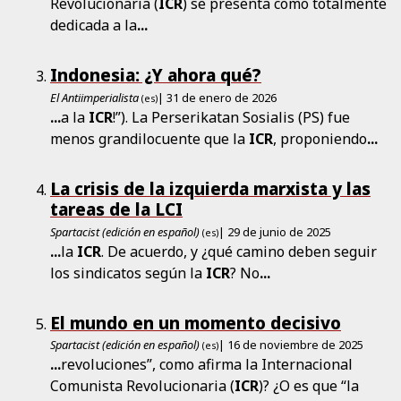
Revolucionaria (
ICR
) se presenta como totalmente
dedicada a la
...
Indonesia: ¿Y ahora qué?
El Antiimperialista
| 31 de enero de 2026
(es)
...
a la
ICR
!”). La Perserikatan Sosialis (PS) fue
menos grandilocuente que la
ICR
, proponiendo
...
La crisis de la izquierda marxista y las
tareas de la LCI
Spartacist (edición en español)
| 29 de junio de 2025
(es)
...
la
ICR
. De acuerdo, y ¿qué camino deben seguir
los sindicatos según la
ICR
? No
...
El mundo en un momento decisivo
Spartacist (edición en español)
| 16 de noviembre de 2025
(es)
...
revoluciones”, como afirma la Internacional
Comunista Revolucionaria (
ICR
)? ¿O es que “la