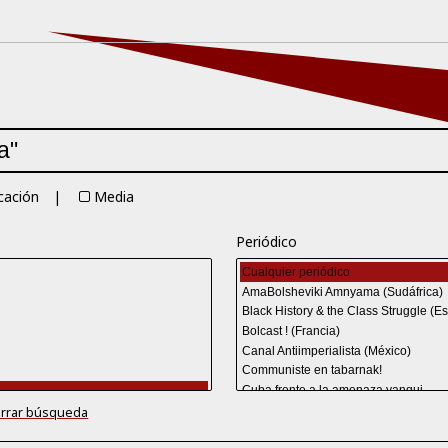
cación
Media
Periódico
rrar búsqueda