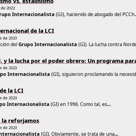
smo vs. estalinismo
 de 2022
rupo
Internacionalista
(GI), haciendo de abogado del PCCh
.
ternacional de la LCI
re de 2023
ación del
Grupo
Internacionalista
(GI). La lucha contra Nord
U. y la lucha por el poder obrero: Un programa par
re de 2023
upo
Internacionalista
(GI), siguieron proclamando la necesi
de la LCI
re de 2023
po
Internacionalista
(GI) en 1996. Como tal, es
...
 la reforjamos
re de 2023
nternacionalista
(GI). Obviamente, se trata de una
...