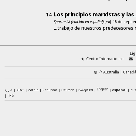
Los principios marxistas y las
Spartacist (edición en español)
| 18 de septi
(es)
...
trabajo de nuestros predecesores r
Lig
Centro Internacional:
//
Australia
Canad
English
العربية
català
Cebuano
Deutsch
Ελληνικά
español
eu
বাংলা
中文