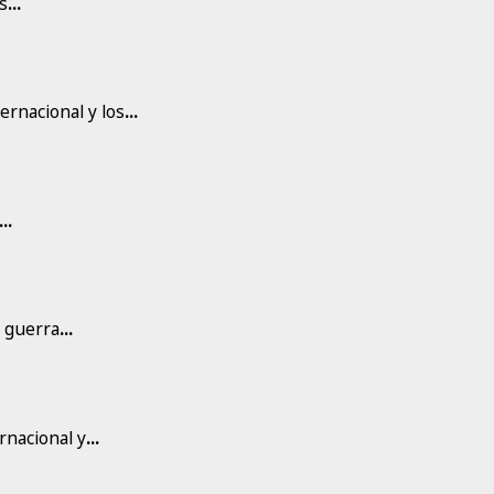
s
...
ernacional y los
...
...
a guerra
...
ernacional y
...