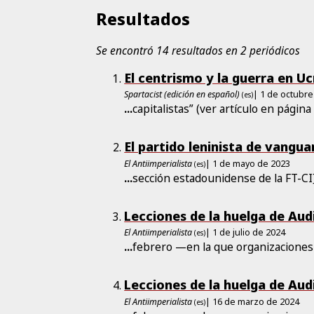
Resultados
Se encontró 14 resultados en 2 periódicos
El centrismo y la guerra en Uc
Spartacist (edición en español)
| 1 de octubre
(es)
...
capitalistas” (ver artículo en página 
El partido leninista de vangua
El Antiimperialista
| 1 de mayo de 2023
(es)
...
sección estadounidense de la FT-CI]
Lecciones de la huelga de Aud
El Antiimperialista
| 1 de julio de 2024
(es)
...
febrero —en la que organizacione
Lecciones de la huelga de Aud
El Antiimperialista
| 16 de marzo de 2024
(es)