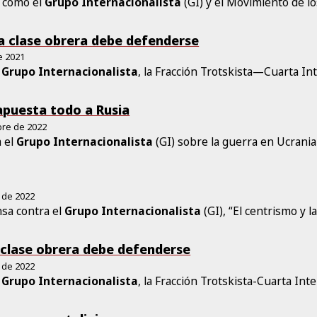
s como el
Grupo
Internacionalista
(GI) y el Movimiento de lo
La clase obrera debe defenderse
de 2021
l
Grupo
Internacionalista
, la Fracción Trotskista—Cuarta Int
 apuesta todo a Rusia
bre de 2022
a el
Grupo
Internacionalista
(GI) sobre la guerra en Ucrania
 de 2022
sa contra el
Grupo
Internacionalista
(GI), “El centrismo y l
 clase obrera debe defenderse
 de 2022
l
Grupo
Internacionalista
, la Fracción Trotskista-Cuarta Int