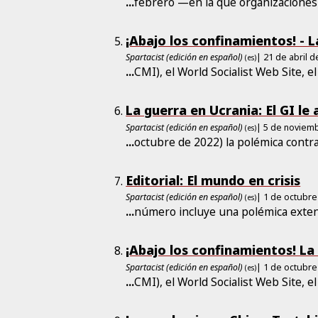
...
febrero —en la que organizacione
¡Abajo los confinamientos! - 
Spartacist (edición en español)
| 21 de abril 
(es)
...
CMI), el World Socialist Web Site, e
La guerra en Ucrania: El GI le
Spartacist (edición en español)
| 5 de noviem
(es)
...
octubre de 2022) la polémica contr
Editorial: El mundo en crisis
Spartacist (edición en español)
| 1 de octubre
(es)
...
número incluye una polémica exten
¡Abajo los confinamientos! La
Spartacist (edición en español)
| 1 de octubre
(es)
...
CMI), el World Socialist Web Site, e