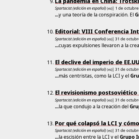
La pandemia en China: Trotski
Spartacist (edición en español)
| 1 de octubre
(es)
...
y una teoría de la conspiración. El
G
Editorial: VIII Conferencia In
Spartacist (edición en español)
| 31 de octub
(es)
...
cuyas expulsiones llevaron a la cre
El declive del imperio de EE.U
Spartacist (edición en español)
| 31 de octub
(es)
...
más centristas, como la LCI y el
Gr
El revisionismo postsoviético 
Spartacist (edición en español)
| 31 de octub
(es)
...
la que condujo a la creación del
Gru
Por qué colapsó la LCI y cómo
Spartacist (edición en español)
| 31 de octub
(es)
...
la escisión entre la LCI y el
Grupo
I