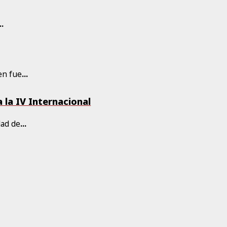
..
en fue
...
a la IV Internacional
dad de
...