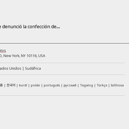
e denunció la confección de
...
ntos
, New York, NY 10116, USA
tados Unidos
Sudáfrica
語
한국어
kurdî
polski
português
русский
Tagalog
Türkçe
IsiXhosa