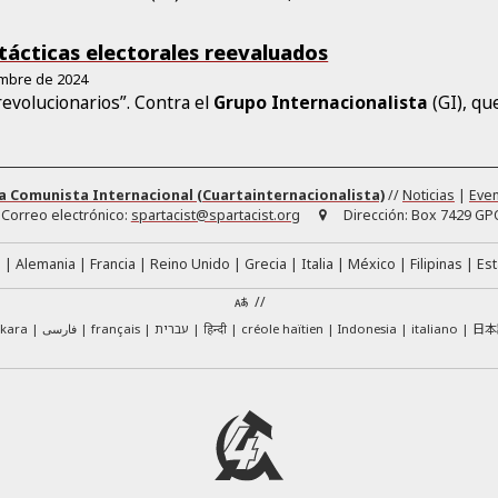
 tácticas electorales reevaluados
embre de 2024
evolucionarios”. Contra el
Grupo
Internacionalista
(GI), qu
a Comunista Internacional (Cuartainternacionalista)
//
Noticias
|
Eve
Correo electrónico:
spartacist@spartacist.org
Dirección:
Box 7429 GPO
á
Alemania
Francia
Reino Unido
Grecia
Italia
México
Filipinas
Es
//
日本
skara
فارسی
français
עברית
हिन्दी
créole haïtien
Indonesia
italiano