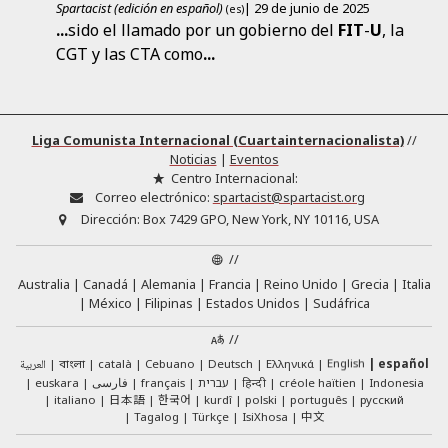
Spartacist (edición en español)
| 29 de junio de 2025
(es)
...
sido el llamado por un gobierno del
FIT
-
U
, la
CGT y las CTA como
...
Liga Comunista Internacional (Cuartainternacionalista)
//
Noticias
|
Eventos
Centro Internacional:
Correo electrónico:
spartacist@spartacist.org
Dirección:
Box 7429 GPO, New York, NY 10116, USA
//
Australia
Canadá
Alemania
Francia
Reino Unido
Grecia
Italia
México
Filipinas
Estados Unidos
Sudáfrica
//
English
العربية
català
Cebuano
Deutsch
Ελληνικά
español
বাংলা
euskara
فارسی
français
עברית
हिन्दी
créole haïtien
Indonesia
日本語
한국어
italiano
kurdî
polski
português
русский
中文
Tagalog
Türkçe
IsiXhosa