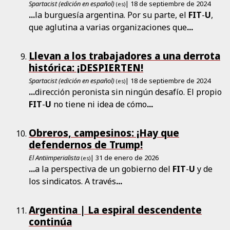
Spartacist (edición en español)
| 18 de septiembre de 2024
(es)
...
la burguesía argentina. Por su parte, el
FIT
-
U
,
que aglutina a varias organizaciones que
...
Llevan a los trabajadores a una derrota
histórica: ¡DESPIERTEN!
Spartacist (edición en español)
| 18 de septiembre de 2024
(es)
...
dirección peronista sin ningún desafío. El propio
FIT
-
U
no tiene ni idea de cómo
...
Obreros, campesinos: ¡Hay que
defendernos de Trump!
El Antiimperialista
| 31 de enero de 2026
(es)
...
a la perspectiva de un gobierno del
FIT
-
U
y de
los sindicatos. A través
...
Argentina | La espiral descendente
continúa