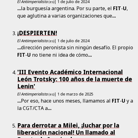
El Antiimperialista
| 1 de julio de 2024
(es)
...
la burguesía argentina. Por su parte, el
FIT
-
U
,
que aglutina a varias organizaciones que
...
¡DESPIERTEN!
El Antiimperialista
| 1 de julio de 2024
(es)
...
dirección peronista sin ningún desafío. El propio
FIT
-
U
no tiene ni idea de cómo
...
'III Evento Académico Internacional
León Trotsky: 100 años de la muerte de
Lenin'
El Antiimperialista
| 1 de marzo de 2025
(es)
...
Por eso, hace unos meses, llamamos al
FIT
-
U
y a
la CGT/CTA a
...
Para derrotar a Milei, ¡luchar por la
liberación nacional! Un llamado al