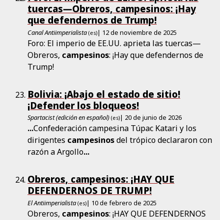
tuercas—Obreros, campesinos: ¡Hay
que defendernos de Trump!
Canal Antiimperialista
| 12 de noviembre de 2025
(es)
Foro: El imperio de EE.UU. aprieta las tuercas—
Obreros,
campesinos
: ¡Hay que defendernos de
Trump!
Bolivia: ¡Abajo el estado de sitio!
¡Defender los bloqueos!
Spartacist (edición en español)
| 20 de junio de 2026
(es)
...
Confederación campesina Túpac Katari y los
dirigentes
campesinos
del trópico declararon con
razón a Argollo
...
Obreros, campesinos: ¡HAY QUE
DEFENDERNOS DE TRUMP!
El Antiimperialista
| 10 de febrero de 2025
(es)
Obreros,
campesinos
: ¡HAY QUE DEFENDERNOS