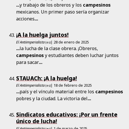
...
y trabajo de los obreros y los
campesinos
mexicanos. Un primer paso sería organizar
acciones
...
¡A la huelga juntos!
El Antiimperialista
| 28 de enero de 2025
(es)
...
la lucha de la clase obrera. ¡Obreros,
campesinos
y estudiantes deben luchar juntos
para sacar
...
STAUACh: ¡A la huelga!
El Antiimperialista
| 18 de febrero de 2025
(es)
...
país y el vínculo material entre los
campesinos
pobres y la ciudad. La victoria del
...
Sindicatos educativos: ¡Por un frente
único de lucha!
El Antiimperialista
| 1 de marzo de 2025
(es)