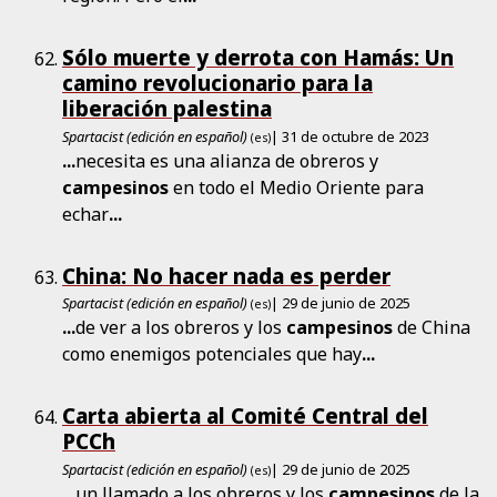
Sólo muerte y derrota con Hamás: Un
camino revolucionario para la
liberación palestina
Spartacist (edición en español)
| 31 de octubre de 2023
(es)
...
necesita es una alianza de obreros y
campesinos
en todo el Medio Oriente para
echar
...
China: No hacer nada es perder
Spartacist (edición en español)
| 29 de junio de 2025
(es)
...
de ver a los obreros y los
campesinos
de China
como enemigos potenciales que hay
...
Carta abierta al Comité Central del
PCCh
Spartacist (edición en español)
| 29 de junio de 2025
(es)
...
un llamado a los obreros y los
campesinos
de la