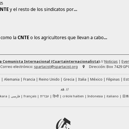
25
CNTE
y el resto de los sindicatos por
...
, como la
CNTE
o los agricultores que llevan a cabo
...
a Comunista Internacional (Cuartainternacionalista)
//
Noticias
|
Eve
Correo electrónico:
spartacist@spartacist.org
Dirección:
Box 7429 GPO
á
Alemania
Francia
Reino Unido
Grecia
Italia
México
Filipinas
Es
//
日本
skara
فارسی
français
עברית
हिन्दी
créole haïtien
Indonesia
italiano