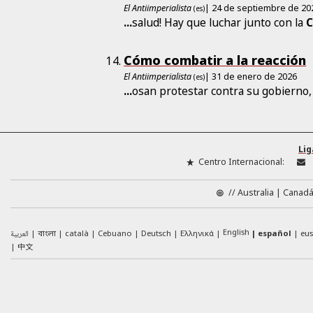
El Antiimperialista
| 24 de septiembre de 20
(es)
...
salud! Hay que luchar junto con la
Cómo combatir a la reacción
El Antiimperialista
| 31 de enero de 2026
(es)
...
osan protestar contra su gobierno
Lig
Centro Internacional:
//
Australia
Canad
English
العربية
català
Cebuano
Deutsch
Ελληνικά
español
eu
বাংলা
中文