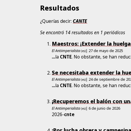
Resultados
¿Querías decir:
CANTE
Se encontró 14 resultados en 1 periódicos
Maestros: ¡Extender la huelga
El Antiimperialista
| 27 de mayo de 2025
(es)
...
la
CNTE
. No obstante, se han reduci
Se necesitaba extender la hu
El Antiimperialista
| 24 de septiembre de 20
(es)
...
la
CNTE
. No obstante, se han reduci
¡Recuperemos el balón con una
El Antiimperialista
| 6 de junio de 2026
(es)
2026-
cnte
¡Por lucha obrera y campesin