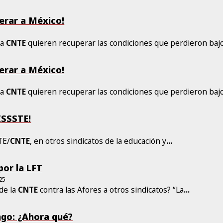
berar a México!
la
CNTE
quieren recuperar las condiciones que perdieron baj
berar a México!
la
CNTE
quieren recuperar las condiciones que perdieron baj
 ISSSTE!
TE/
CNTE
, en otros sindicatos de la educación y
...
or la LFT
25
 de la
CNTE
contra las Afores a otros sindicatos? “La
...
go: ¿Ahora qué?