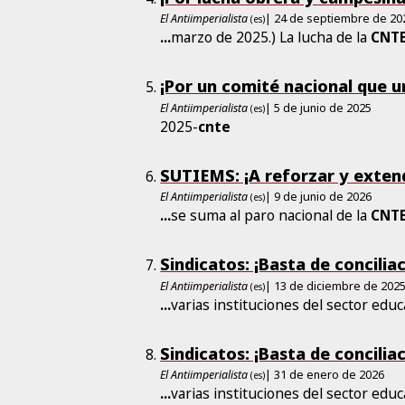
El Antiimperialista
| 24 de septiembre de 20
(es)
...
marzo de 2025.) La lucha de la
CNT
¡Por un comité nacional que un
El Antiimperialista
| 5 de junio de 2025
(es)
2025-
cnte
SUTIEMS: ¡A reforzar y extend
El Antiimperialista
| 9 de junio de 2026
(es)
...
se suma al paro nacional de la
CNT
Sindicatos: ¡Basta de conciliac
El Antiimperialista
| 13 de diciembre de 202
(es)
...
varias instituciones del sector educ
Sindicatos: ¡Basta de conciliac
El Antiimperialista
| 31 de enero de 2026
(es)
...
varias instituciones del sector educ