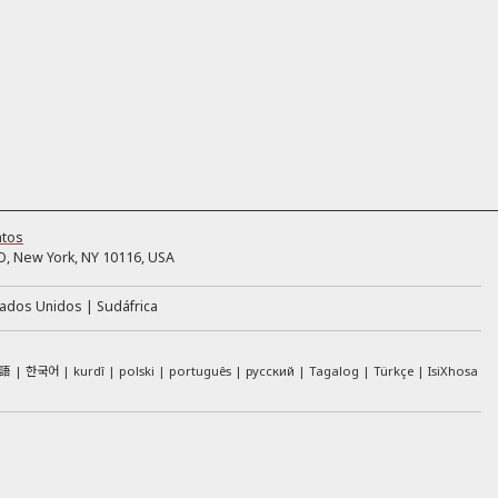
ntos
, New York, NY 10116, USA
tados Unidos
Sudáfrica
語
한국어
kurdî
polski
português
русский
Tagalog
Türkçe
IsiXhosa