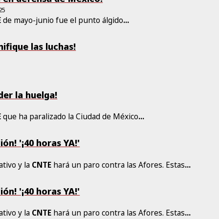
25
E
de mayo-junio fue el punto álgido
...
ifique las luchas!
er la huelga!
E
que ha paralizado la Ciudad de México
...
ión! '¡40 horas YA!'
5
ativo y la
CNTE
hará un paro contra las Afores. Estas
...
ión! '¡40 horas YA!'
ativo y la
CNTE
hará un paro contra las Afores. Estas
...