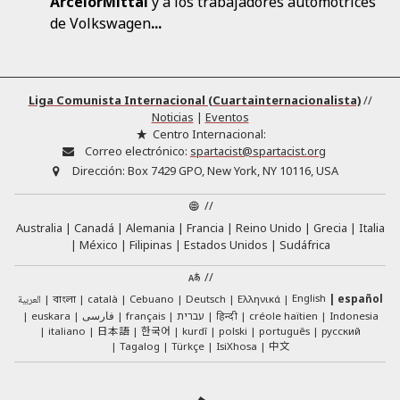
ArcelorMittal
y a los trabajadores automotrices
de Volkswagen
...
Liga Comunista Internacional (Cuartainternacionalista)
//
Noticias
|
Eventos
Centro Internacional:
Correo electrónico:
spartacist@spartacist.org
Dirección:
Box 7429 GPO, New York, NY 10116, USA
//
Australia
Canadá
Alemania
Francia
Reino Unido
Grecia
Italia
México
Filipinas
Estados Unidos
Sudáfrica
//
English
العربية
català
Cebuano
Deutsch
Ελληνικά
español
বাংলা
euskara
فارسی
français
עברית
हिन्दी
créole haïtien
Indonesia
日本語
한국어
italiano
kurdî
polski
português
русский
中文
Tagalog
Türkçe
IsiXhosa