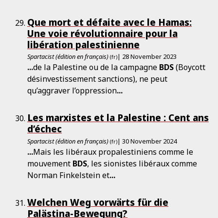
Que mort et défaite avec le Hamas:
Une voie révolutionnaire pour la
libération palestinienne
Spartacist (édition en français)
| 28 November 2023
(fr)
...
de la Palestine ou de la campagne
BDS
(Boycott
désinvestissement sanctions), ne peut
qu’aggraver l’oppression
...
Les marxistes et la Palestine : Cent ans
d’échec
Spartacist (édition en français)
| 30 November 2024
(fr)
...
Mais les libéraux propalestiniens comme le
mouvement
BDS
, les sionistes libéraux comme
Norman Finkelstein et
...
Welchen Weg vorwärts für die
Palästina-Bewegung?