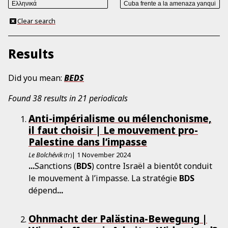
Clear search
Results
Did you mean:
BEDS
Found 38 results in 21 periodicals
Anti-impérialisme ou mélenchonisme,
il faut choisir | Le mouvement pro-
Palestine dans l’impasse
Le Bolchévik
| 1 November 2024
(fr)
...
Sanctions (
BDS
) contre Israël a bientôt conduit
le mouvement à l’impasse. La stratégie
BDS
dépend
...
Ohnmacht der Palästina-Bewegung |