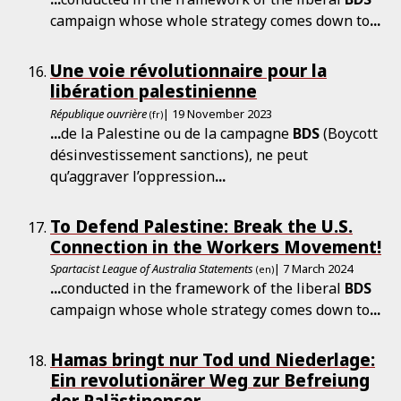
campaign whose whole strategy comes down to
...
Une voie révolutionnaire pour la
libération palestinienne
République ouvrière
| 19 November 2023
(fr)
...
de la Palestine ou de la campagne
BDS
(Boycott
désinvestissement sanctions), ne peut
qu’aggraver l’oppression
...
To Defend Palestine: Break the U.S.
Connection in the Workers Movement!
Spartacist League of Australia Statements
| 7 March 2024
(en)
...
conducted in the framework of the liberal
BDS
campaign whose whole strategy comes down to
...
Hamas bringt nur Tod und Niederlage:
Ein revolutionärer Weg zur Befreiung
der Palästinenser