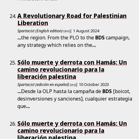
A Revolutionary Road for Palestinian
Liberation
Spartacist (English edition)
| 1 August 2024
(en)
...
the region. From the PLO to the
BDS
campaign,
any strategy which relies on the
...
Sólo muerte y derrota con Hamás: Un
camino revolucionario para la
liberación palestina
Spartacist (edición en español)
| 10 October 2023
(es)
...
Desde la OLP hasta la campaña de
BDS
[boicot,
desinversiones y sanciones], cualquier estrategia
que
...
Sólo muerte y derrota con Hamás: Un
camino revolucionario para la
liberación palestina