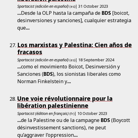
Spartacist (edición en español)
| 31 October 2023
(es)
...
Desde la OLP hasta la campaña de
BDS
[boicot,
desinversiones y sanciones], cualquier estrategia
que
...
Los marxistas y Palestina: Cien años de
fracasos
Spartacist (edición en español)
| 18 September 2024
(es)
...
como el movimiento Boicot, Desinversión y
Sanciones (
BDS
), los sionistas liberales como
Norman Finkelstein y
...
Une voie révolutionnaire pour la
libération palestinienne
Spartacist (édition en français)
| 10 October 2023
(fr)
...
de la Palestine ou de la campagne
BDS
(Boycott
désinvestissement sanctions), ne peut
qu’aggraver l’oppression
...