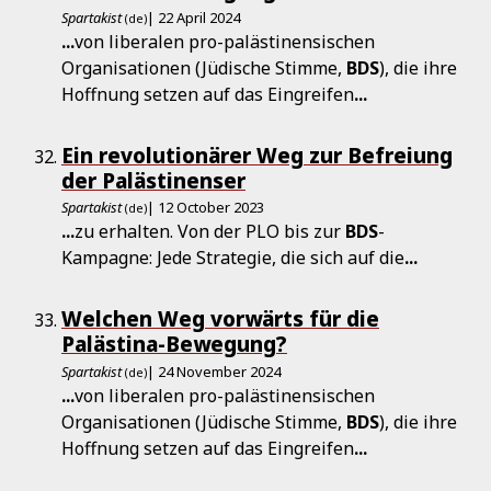
Spartakist
| 22 April 2024
(de)
...
von liberalen pro-palästinensischen
Organisationen (Jüdische Stimme,
BDS
), die ihre
Hoffnung setzen auf das Eingreifen
...
Ein revolutionärer Weg zur Befreiung
der Palästinenser
Spartakist
| 12 October 2023
(de)
...
zu erhalten. Von der PLO bis zur
BDS
-
Kampagne: Jede Strategie, die sich auf die
...
Welchen Weg vorwärts für die
Palästina-Bewegung?
Spartakist
| 24 November 2024
(de)
...
von liberalen pro-palästinensischen
Organisationen (Jüdische Stimme,
BDS
), die ihre
Hoffnung setzen auf das Eingreifen
...