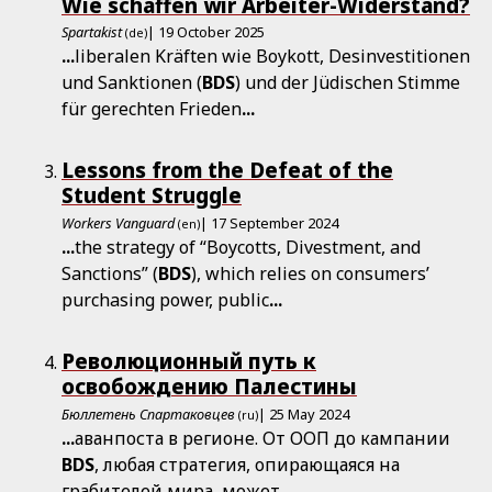
Wie schaffen wir Arbeiter-Widerstand?
Spartakist
| 19 October 2025
(de)
...
liberalen Kräften wie Boykott, Desinvestitionen
und Sanktionen (
BDS
) und der Jüdischen Stimme
für gerechten Frieden
...
Lessons from the Defeat of the
Student Struggle
Workers Vanguard
| 17 September 2024
(en)
...
the strategy of “Boycotts, Divestment, and
Sanctions” (
BDS
), which relies on consumers’
purchasing power, public
...
Революционный путь к
освобождению Палестины
Бюллетень Спартаковцев
| 25 May 2024
(ru)
...
аванпоста в регионе. От ООП до кампании
BDS
, любая стратегия, опирающаяся на
грабителей мира, может
...