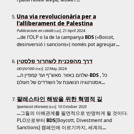
Una via revolucionària per a
l’alliberament de Palestina
Publicacions en català
| 21 April 2024
(ca)
...
de l’OLP o la de la campanya
BDS
(«Boicot,
desinversió i sancions») només pot agreujar
...
דרך מהפכנית לשחרור פלסטין
ספרטקיסט
| 22 May 2024
(he)
...
שלהם באזור. מאש"ף ועד קמפיין ה-
BDS
, כל
אסטרטגיה הנשענת על השודדים של העולם
...
팔레스타인 해방을 위한 혁명적 길
Spartacist (Korean)
| 10 October 2023
(ko)
...
그들의 이해관계를 필연적으로 반영하게 될 것이다.
PLO으로부터
BDS
[Boycott, Divestment and
Sanctions] 캠페인에 이르기까지, 세계의
...