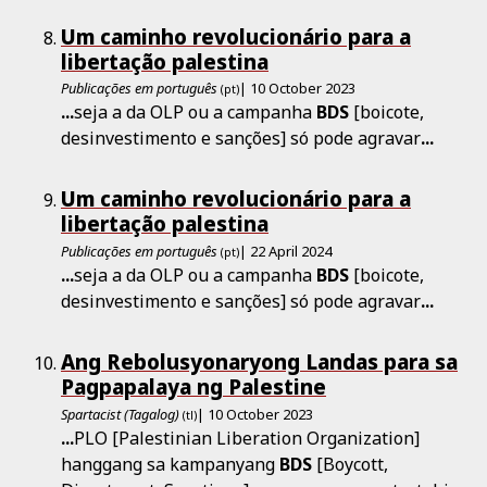
Um caminho revolucionário para a
libertação palestina
Publicações em português
| 10 October 2023
(pt)
...
seja a da OLP ou a campanha
BDS
[boicote,
desinvestimento e sanções] só pode agravar
...
Um caminho revolucionário para a
libertação palestina
Publicações em português
| 22 April 2024
(pt)
...
seja a da OLP ou a campanha
BDS
[boicote,
desinvestimento e sanções] só pode agravar
...
Ang Rebolusyonaryong Landas para sa
Pagpapalaya ng Palestine
Spartacist (Tagalog)
| 10 October 2023
(tl)
...
PLO [Palestinian Liberation Organization]
hanggang sa kampanyang
BDS
[Boycott,