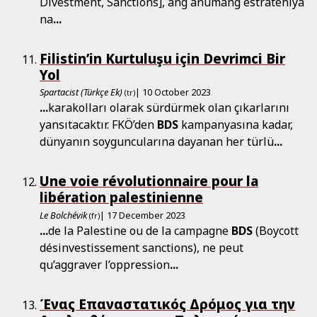
Divestment, Sanctions], ang anumang estratehiya
na
...
Filistin’in Kurtuluşu için Devrimci Bir
Yol
Spartacist (Türkçe Ek)
| 10 October 2023
(tr)
...
karakolları olarak sürdürmek olan çıkarlarını
yansıtacaktır. FKÖ’den
BDS
kampanyasına kadar,
dünyanın soyguncularına dayanan her türlü
...
Une voie révolutionnaire pour la
libération palestinienne
Le Bolchévik
| 17 December 2023
(fr)
...
de la Palestine ou de la campagne
BDS
(Boycott
désinvestissement sanctions), ne peut
qu’aggraver l’oppression
...
Ένας Επαναστατικός Δρόμος για την