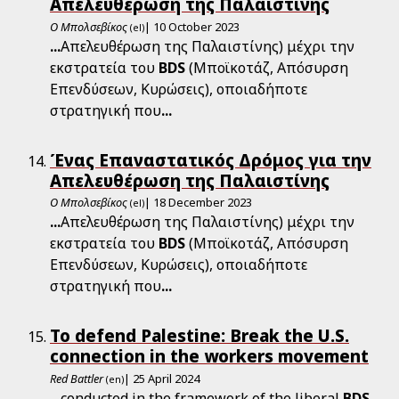
Απελευθέρωση της Παλαιστίνης
Ο Μπολσεβίκος
| 10 October 2023
(el)
...
Απελευθέρωση της Παλαιστίνης) μέχρι την
εκστρατεία του
BDS
(Μποϊκοτάζ, Απόσυρση
Επενδύσεων, Κυρώσεις), οποιαδήποτε
στρατηγική που
...
Ένας Επαναστατικός Δρόμος για την
Απελευθέρωση της Παλαιστίνης
Ο Μπολσεβίκος
| 18 December 2023
(el)
...
Απελευθέρωση της Παλαιστίνης) μέχρι την
εκστρατεία του
BDS
(Μποϊκοτάζ, Απόσυρση
Επενδύσεων, Κυρώσεις), οποιαδήποτε
στρατηγική που
...
To defend Palestine: Break the U.S.
connection in the workers movement
Red Battler
| 25 April 2024
(en)
...
conducted in the framework of the liberal
BDS