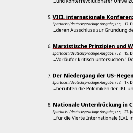
...
und konterrevolutionärer Umwälzu
VIII. internationale Konferen
Spartacist (deutschsprachige Ausgabe)
| 17. 
(de)
...
deren Ausschluss zur Gründung der
Marxistische Prinzipien und 
Spartacist (deutschsprachige Ausgabe)
| 15. 
(de)
...
Vorläufer kritisch untersuchen.“ D
Der Niedergang der US-Hegem
Spartacist (deutschsprachige Ausgabe)
| 17. 
(de)
...
beruhten die Polemiken der IKL u
Nationale Unterdrückung in C
Spartacist (deutschsprachige Ausgabe)
| 27. J
(de)
...
für die Vierte Internationale (LVI,