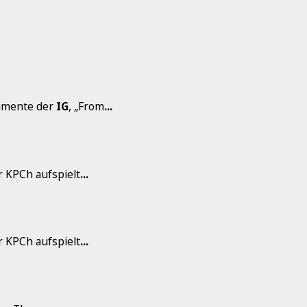
kumente der
IG
, „From
...
er KPCh aufspielt
...
er KPCh aufspielt
...