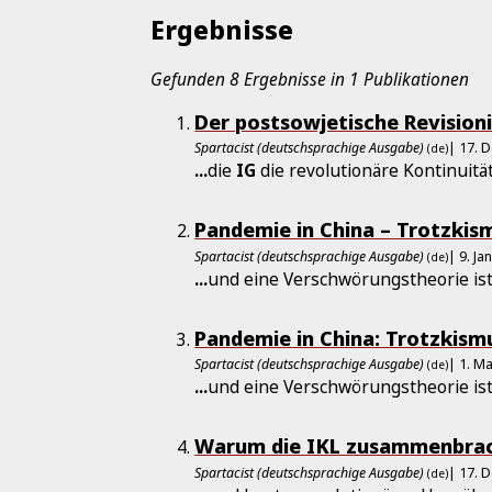
Ergebnisse
Gefunden 8 Ergebnisse in 1 Publikationen
Der postsowjetische Revision
Spartacist (deutschsprachige Ausgabe)
| 17. 
(de)
...
die
IG
die revolutionäre Kontinuit
Pandemie in China – Trotzkis
Spartacist (deutschsprachige Ausgabe)
| 9. J
(de)
...
und eine Verschwörungstheorie ist.
Pandemie in China: Trotzkism
Spartacist (deutschsprachige Ausgabe)
| 1. M
(de)
...
und eine Verschwörungstheorie ist.
Warum die IKL zusammenbrach
Spartacist (deutschsprachige Ausgabe)
| 17. 
(de)