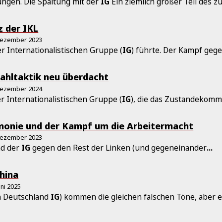
ngen. Die Spaltung mit der
IG
Ein ziemlich großer Teil des 
z der IKL
Dezember 2023
 Internationalistischen Gruppe (
IG
) führte. Der Kampf geg
Wahltaktik neu überdacht
Dezember 2024
er Internationalistischen Gruppe (
IG
), die das Zustandekomme
onie und der Kampf um die Arbeitermacht
Dezember 2023
nd der
IG
gegen den Rest der Linken (und gegeneinander
...
hina
uni 2025
 in Deutschland
IG
) kommen die gleichen falschen Töne, aber e