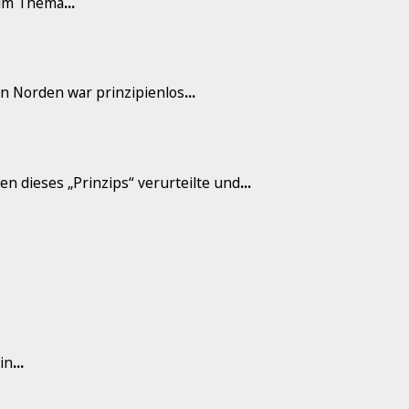
zum Thema
...
en Norden war prinzipienlos
...
n dieses „Prinzips“ verurteilte und
...
in
...