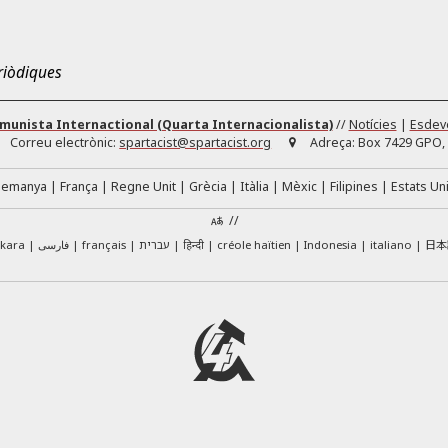
eriòdiques
omunista Internactional (Quarta Internacionalista)
//
Notícies
|
Esdev
Correu electrònic:
spartacist@spartacist.org
Adreça:
Box 7429 GPO, 
lemanya
França
Regne Unit
Grècia
Itàlia
Mèxic
Filipines
Estats Un
//
日本
skara
فارسی
français
עברית
हिन्दी
créole haïtien
Indonesia
italiano