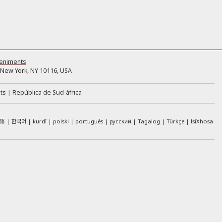
eniments
New York, NY 10116, USA
its
República de Sud-àfrica
語
한국어
kurdî
polski
português
русский
Tagalog
Türkçe
IsiXhosa