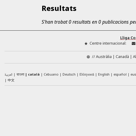
Resultats
S’han trobat 0 resultats en 0 publicacions p
Lliga C
Centre internacional:
//
Austràlia
Canadà
A
العربية
català
Cebuano
Deutsch
Ελληνικά
English
español
eu
বাংলা
中文