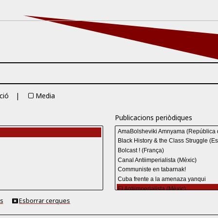
ció
Media
Publicacions periòdiques
es
Esborrar cerques