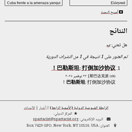
أمسح البحث
النتائج
هل تعني:
ب
تم العثور على 1 نتيجة في 1 من النشرات الدورية
巴勒斯坦: 打倒加沙协议！
斯巴达克派
| ٢٢ نوفمبر ٢٠٢٥
(zh)
巴勒斯坦
: 打倒加沙协议！
الرابطة الشيوعية الدولية (الأممية الرابعة)
//
أخبار
|
الأحداث
المركز الدولي:
البريد الإلكتروني:
spartacist@spartacist.org
العنوان:
Box 7429 GPO, New York, NY 10116, USA