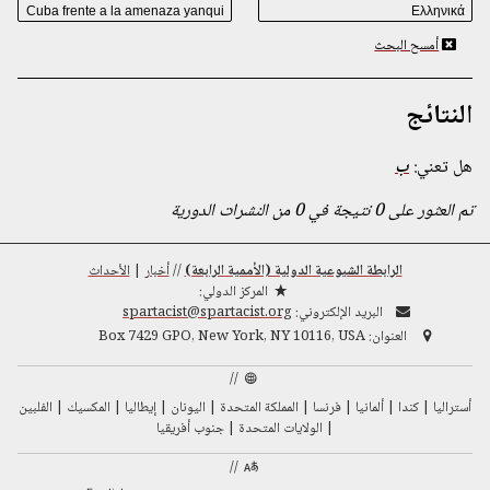
أمسح البحث
النتائج
هل تعني:
ب
تم العثور على 0 نتيجة في 0 من النشرات الدورية
الرابطة الشيوعية الدولية (الأممية الرابعة)
//
أخبار
|
الأحداث
المركز الدولي:
البريد الإلكتروني:
spartacist@spartacist.org
العنوان:
Box 7429 GPO, New York, NY 10116, USA
//
أستراليا
كندا
ألمانيا
فرنسا
المملكة المتحدة
اليونان
إيطاليا
المكسيك
الفلبين
الولايات المتحدة
جنوب أفريقيا
//