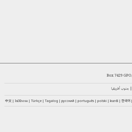
Box 7429 GPO,
جنوب أفريقيا
中文
한국어
IsiXhosa
Türkçe
Tagalog
русский
português
polski
kurdî