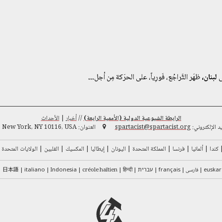
ى
لبنان،
ظهَر التَّراجُع، فَورِياً، على الحرَكة مِن أجل
...
الرابطة الشيوعية الدولية (الأممية الرابعة)
//
أخبار
|
الأحداث
يد الإلكتروني:
spartacist@spartacist.org
العنوان:
 New York, NY 10116, USA
كندا
ألمانيا
فرنسا
المملكة المتحدة
اليونان
إيطاليا
المكسيك
الفلبين
الولايات المتحدة
日本語
euska
فارسی
français
עברית
हिन्दी
créole haïtien
Indonesia
italiano