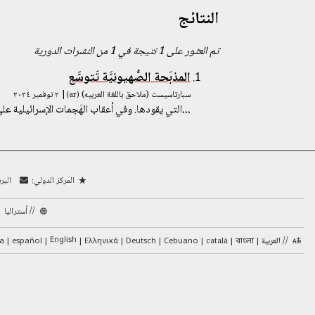
النتائج
تم العثور على 1 نتيجة في 1 من النشرات الدورية
المذبَحة الصُّهيونيَّة تَتوسَّع
سبارتاسيست (ملاحق باللغة العربيه)
| ٢ نوفمبر ٢٠٢٤
(ar)
...
التي يقودها. وفي أعقاب الهَجمات الإسرائيلية عل
المركز الدولي:
البر
//
أستراليا
//
English
العربية
català
Cebuano
Deutsch
Ελληνικά
español
ra
বাংলা