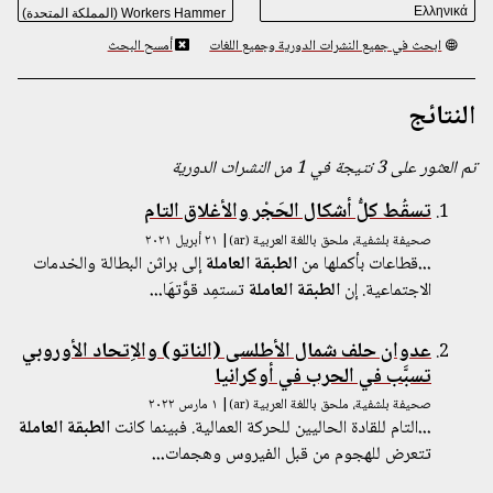
ابحث في جميع النشرات الدورية وجميع اللغات
أمسح البحث
النتائج
تم العثور على 3 نتيجة في 1 من النشرات الدورية
تسقُط كلُّ أشكال الحَجْر والأغلاق التام
صحيفة بلشفية، ملحق باللغة العربية
| ٢١ أبريل ٢٠٢١
(ar)
...
قطاعات بأكملها من
الطبقة
العاملة
إلى براثن البطالة والخدمات
الاجتماعية. إن
الطبقة
العاملة
تستمِد قوَّتهَا
...
عدوان حلف شمال الأطلسى (الناتو) والاِتحاد الأوروبي
تسبَّب في الحرب في أوكرانيا
صحيفة بلشفية، ملحق باللغة العربية
| ١ مارس ٢٠٢٢
(ar)
...
التام للقادة الحاليين للحركة العمالية. فبينما كانت
الطبقة
العاملة
تتعرض للهجوم من قبل الفيروس وهجمات
...