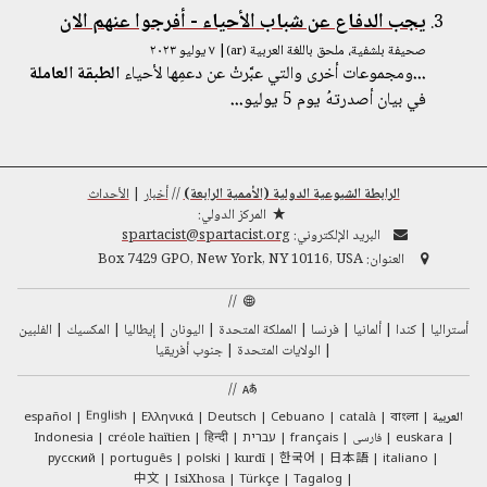
يجب الدفاع عن شباب الأحياء - أفرجوا عنهم الان
صحيفة بلشفية، ملحق باللغة العربية
| ٧ يوليو ٢٠٢٣
(ar)
...
ومجموعات أخرى والتي عبَّرتْ عن دعمِها لأحياء
الطبقة
العاملة
في بيان أصدرتهُ يوم 5 يوليو
...
الرابطة الشيوعية الدولية (الأممية الرابعة)
//
أخبار
|
الأحداث
المركز الدولي:
البريد الإلكتروني:
spartacist@spartacist.org
العنوان:
Box 7429 GPO, New York, NY 10116, USA
//
أستراليا
كندا
ألمانيا
فرنسا
المملكة المتحدة
اليونان
إيطاليا
المكسيك
الفلبين
الولايات المتحدة
جنوب أفريقيا
//
English
العربية
català
Cebuano
Deutsch
Ελληνικά
español
বাংলা
euskara
فارسی
français
עברית
हिन्दी
créole haïtien
Indonesia
한국어
日本語
русский
português
polski
kurdî
italiano
中文
IsiXhosa
Türkçe
Tagalog