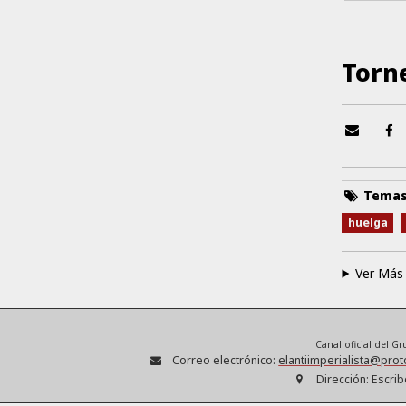
Torn
Tema
huelga
Ver Más
Canal oficial del G
Correo electrónico:
elantiimperialista@pro
Dirección:
Escrib