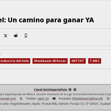
el: Un camino para ganar YA
s
industria del hule
Sheinbaum 40 horas
SNTCHT
T-MEC
Canal Antiimperialista
rupo Espartaquista de México, Sección mexicana de la Liga Comunista Internacional (Cuar
tonmail.com
Twitter:
gem_lci
Youtube:
ElAntiimperialista-x6t
e sólo: Ángel Briseño, Apdo. Postal 006, Admón. Postal 13, CP 03501, Ciuda