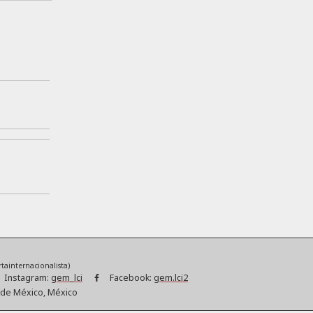
tainternacionalista)
Instagram:
gem_lci
Facebook:
gem.lci2
d de México, México